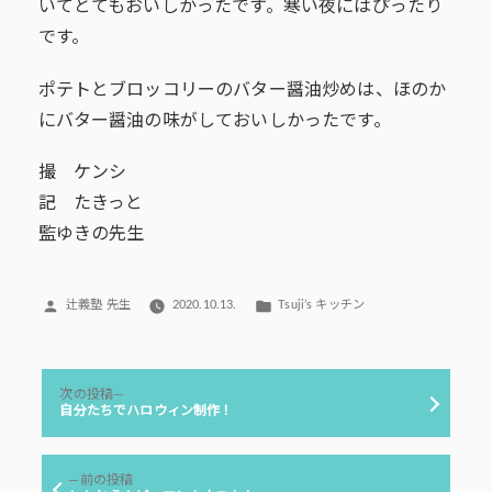
いてとてもおいしかったです。寒い夜にはぴったり
です。
ポテトとブロッコリーのバター醤油炒めは、ほのか
にバター醤油の味がしておいしかったです。
撮 ケンシ
記 たきっと
監ゆきの先生
投
カ
辻義塾 先生
2020.10.13.
Tsuji’s キッチン
稿
テ
者:
ゴ
リ
投
ー:
次
次の投稿
稿
の
自分たちでハロウィン制作！
投
ナ
稿:
ビ
前
前の投稿
ゲ