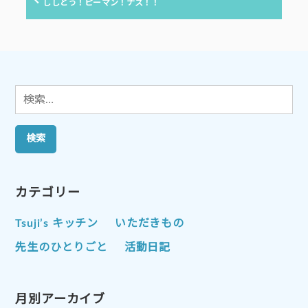
の
ししとう！ピーマン！ナス！！
投
ー
稿:
シ
ョ
ン
検
索:
カテゴリー
Tsuji’s キッチン
いただきもの
先生のひとりごと
活動日記
月別アーカイブ