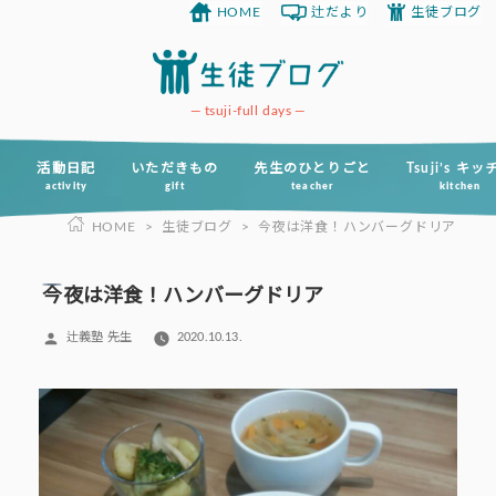
HOME
辻だより
生徒ブログ
コ
ン
テ
ン
tsuji-full days
ツ
へ
活動日記
いただきもの
先生のひとりごと
Tsuji’s キ
activity
gift
teacher
kitchen
ス
HOME
>
生徒ブログ
>
今夜は洋食！ハンバーグドリア
キ
ッ
プ
今夜は洋食！ハンバーグドリア
投
辻義塾 先生
2020.10.13.
稿
者: