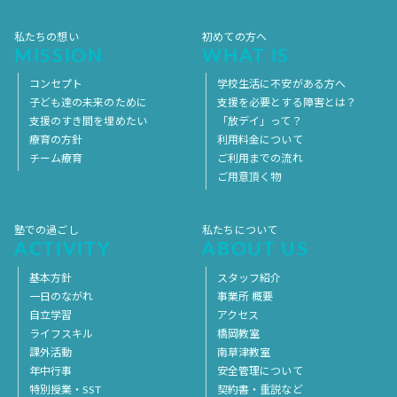
私たちの想い
初めての方へ
MISSION
WHAT IS
コンセプト
学校生活に不安がある方へ
子ども達の未来のために
支援を必要とする障害とは？
支援のすき間を埋めたい
「放デイ」って？
療育の方針
利用料金について
チーム療育
ご利用までの流れ
ご用意頂く物
塾での過ごし
私たちについて
ACTIVITY
ABOUT US
基本方針
スタッフ紹介
一日のながれ
事業所 概要
自立学習
アクセス
ライフスキル
橋岡教室
課外活動
南草津教室
年中行事
安全管理について
特別授業・SST
契約書・重説など