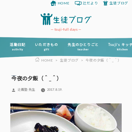
HOME
辻だより
生徒ブログ
コ
ン
テ
ン
tsuji-full days
ツ
へ
活動日記
いただきもの
先生のひとりごと
Tsuji’s キ
activity
gift
teacher
kitchen
ス
HOME
>
生徒ブログ
>
今夜の夕飯（＾_＾）
キ
ッ
プ
今夜の夕飯（＾_＾）
投
辻義塾 先生
2017.8.19.
稿
者: