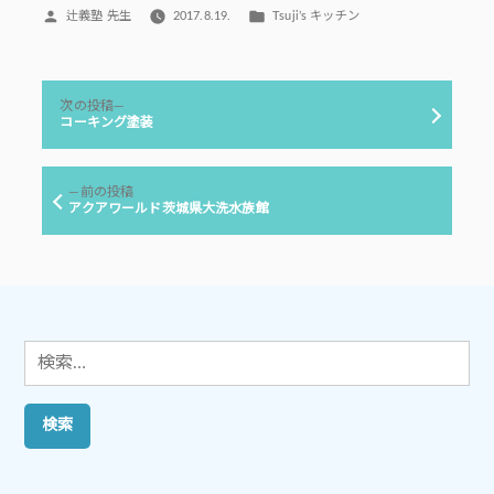
投
カ
辻義塾 先生
2017.8.19.
Tsuji’s キッチン
稿
テ
者:
ゴ
リ
投
ー:
次
次の投稿
稿
の
コーキング塗装
投
ナ
稿:
ビ
前
前の投稿
ゲ
の
アクアワールド茨城県大洗水族館
投
ー
稿:
シ
ョ
ン
検
索: