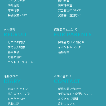
ライフスキル
橋岡教室
課外活動
南草津教室
年中行事
安全管理について
特別授業・SST
契約書・重説など
求人情報
保護者用 辻だより
RECRUIT
FOR PARENTS
しごとの内容
保護者向け お知らせ
求める人物像
イベントカレンダー
募集要項
活動写真
応募の流れ
エントリーフォーム
活動ブログ
お問い合わせ
DIARY
CONTACT
Tsuji’s キッチン
新規お問い合わせ
先生のひとりごと
予約の追加・変更について
いただきもの
よくあるご質問
活動日記
寄付について