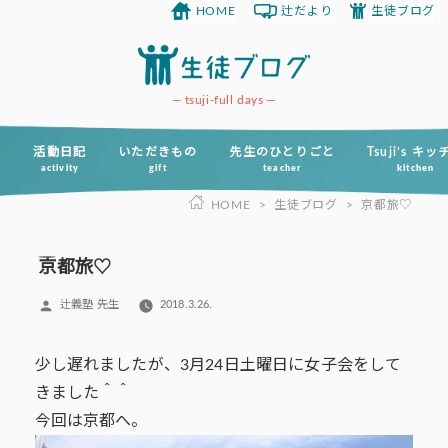
HOME
辻だより
生徒ブログ
コ
ン
テ
ン
tsuji-full days
ツ
へ
活動日記
いただきもの
先生のひとりごと
Tsuji’s キ
activity
gift
teacher
kitchen
ス
HOME
>
生徒ブログ
>
京都旅♡
キ
ッ
プ
京都旅♡
投
辻義塾 先生
2018.3.26.
稿
者:
少し遅れましたが、3月24日土曜日に女子会をして
きました＾＾
今回は京都へ。