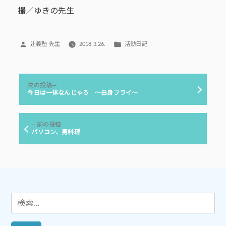
撮／ゆきの先生
投
カ
辻義塾 先生
2018.3.26.
活動日記
稿
テ
者:
ゴ
リ
投
ー:
次
次の投稿
稿
の
今日は一体なんじゃろ ～白身フライ～
投
ナ
稿:
ビ
前
前の投稿
ゲ
の
パソコン、男料理
投
ー
稿:
シ
ョ
ン
検
索: