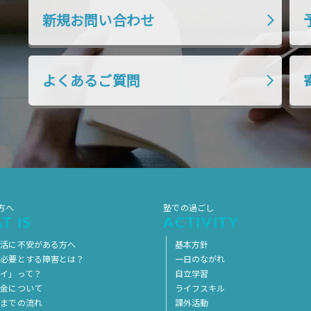
新規お問い合わせ
よくあるご質問
方へ
塾での過ごし
T IS
ACTIVITY
生活に不安がある方へ
基本方針
を必要とする障害とは？
一日のながれ
イ」って？
自立学習
料金について
ライフスキル
用までの流れ
課外活動