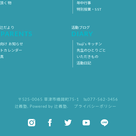
意頂く物
年中行事
特別授業・SST
 辻だより
活動ブログ
 PARENTS
DIARY
向け お知らせ
Tsuji’s キッチン
ントカレンダー
先生のひとりごと
写真
いただきもの
活動日記
〒525-0065 草津市橋岡町75-1
℡077-562-3456
辻義塾
,
Powered by 辻義塾.
プライバシーポリシー