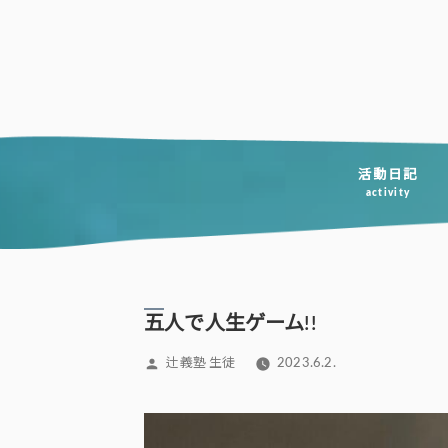
コ
ン
テ
ン
ツ
へ
活動日記
activity
ス
キ
ッ
プ
五人で人生ゲーム!!
投
辻義塾 生徒
2023.6.2.
稿
者: