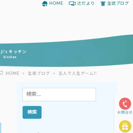
HOME
辻だより
生徒ブログ
uji’s キッチン
kitchen
HOME
>
生徒ブログ
>
五人で人生ゲーム!!
検
索:
お問合せ