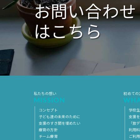
お問い合わせ
はこちら
私たちの想い
初めての
MISSION
WHA
コンセプト
学校
子ども達の未来のために
支援
支援のすき間を埋めたい
「放デ
療育の方針
利用
チーム療育
ご利