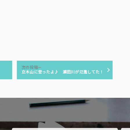
次
次の投稿
の
立木山に登ったよ♪ 瀬田川が氾濫してた！
投
稿: