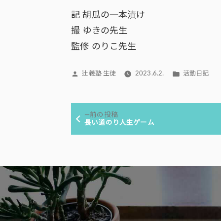
記 胡瓜の一本漬け
撮 ゆきの先生
監修 のりこ先生
投
カ
辻義塾 生徒
2023.6.2.
活動日記
稿
テ
者:
ゴ
投
リ
前
前の投稿
ー:
稿
の
長い道のり人生ゲーム
投
ナ
稿:
ビ
ゲ
ー
シ
ョ
ン