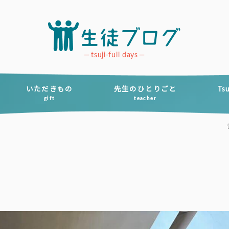
tsuji-full days
いただきもの
先生のひとりごと
Ts
gift
teacher