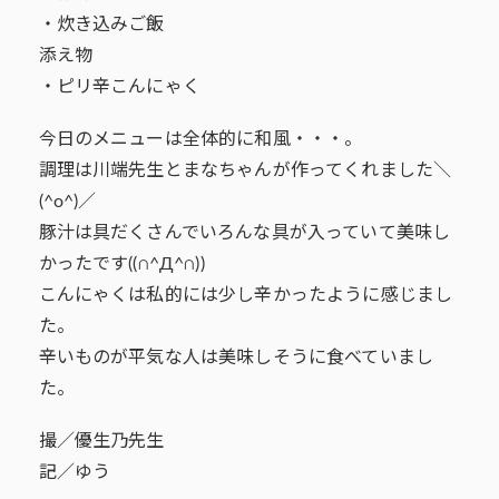
・炊き込みご飯
添え物
・ピリ辛こんにゃく
今日のメニューは全体的に和風・・・。
調理は川端先生とまなちゃんが作ってくれました＼
(^o^)／
豚汁は具だくさんでいろんな具が入っていて美味し
かったです((∩^Д^∩))
こんにゃくは私的には少し辛かったように感じまし
た。
辛いものが平気な人は美味しそうに食べていまし
た。
撮／優生乃先生
記／ゆう