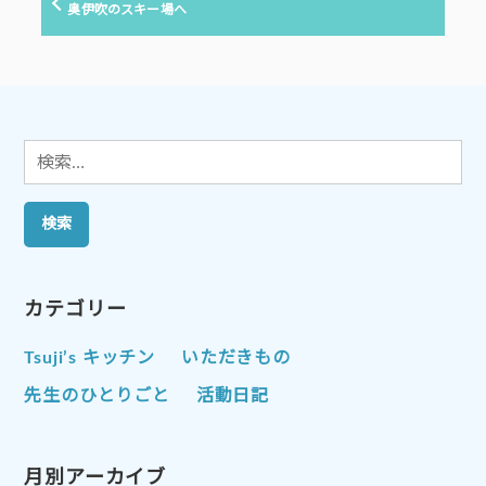
ゲ
の
奥伊吹のスキー場へ
投
ー
稿:
シ
ョ
ン
検
索:
カテゴリー
Tsuji’s キッチン
いただきもの
先生のひとりごと
活動日記
月別アーカイブ