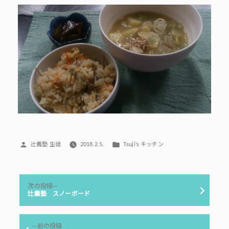
投
カ
辻義塾 生徒
2018.2.5.
Tsuji’s キッチン
稿
テ
者:
ゴ
リ
投
ー:
次
次の投稿
稿
の
辻義塾 スノーボード
投
ナ
稿:
ビ
前
前の投稿