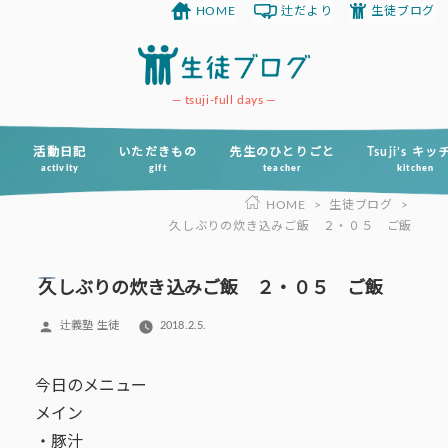
HOME
辻だより
生徒ブログ
コ
ン
テ
ン
tsuji-full days
ツ
へ
活動日記
いただきもの
先生のひとりごと
Tsuji’s キ
activity
gift
teacher
kitchen
ス
HOME
>
生徒ブログ
>
キ
久しぶりの炊き込みご飯 ２・０５ ご飯
ッ
プ
久しぶりの炊き込みご飯 ２・０５ ご飯
投
辻義塾 生徒
2018.2.5.
稿
者:
今日のメニュー
メイン
・豚汁