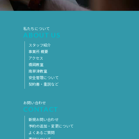
2019年7月
2019年6月
2019年5月
2019年4月
2019年3月
2019年2月
私たちについて
ABOUT US
2019年1月
2018年12月
スタッフ紹介
2018年11月
2018年10月
事業所 概要
アクセス
2018年9月
2018年8月
橋岡教室
2018年7月
2018年6月
南草津教室
安全管理について
2018年5月
2018年4月
契約書・重説など
2018年3月
2018年2月
お問い合わせ
2018年1月
2017年12月
CONTACT
2017年11月
2017年10月
新規お問い合わせ
2017年9月
2017年8月
予約の追加・変更について
よくあるご質問
2017年7月
2017年6月