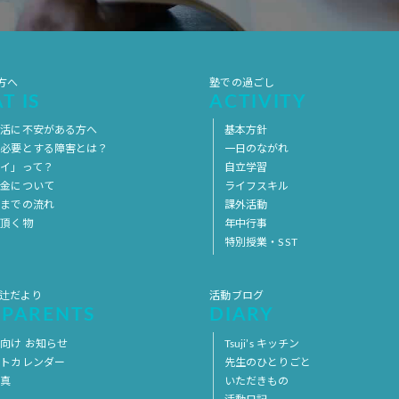
方へ
塾での過ごし
T IS
ACTIVITY
生活に不安がある方へ
基本方針
を必要とする障害とは？
一日のながれ
イ」って？
自立学習
料金について
ライフスキル
用までの流れ
課外活動
意頂く物
年中行事
特別授業・SST
 辻だより
活動ブログ
 PARENTS
DIARY
向け お知らせ
Tsuji’s キッチン
ントカレンダー
先生のひとりごと
写真
いただきもの