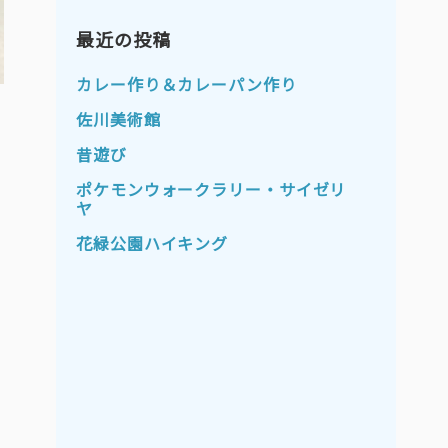
2023年11月
2023年10月
2023年9月
最近の投稿
2023年8月
2023年7月
2023年6月
カレー作り＆カレーパン作り
2023年5月
2023年4月
佐川美術館
2023年3月
2023年2月
昔遊び
2023年1月
2022年12月
ポケモンウォークラリー・サイゼリ
ヤ
2022年11月
2022年10月
花緑公園ハイキング
2022年9月
2022年8月
2022年7月
2022年6月
2022年5月
2022年4月
2022年3月
2022年2月
2022年1月
2021年12月
2021年11月
2021年10月