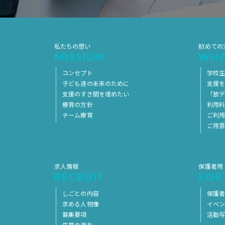
私たちの想い
初めての
MISSION
WHA
コンセプト
学校
子ども達の未来のために
支援
支援のすき間を埋めたい
「放デ
療育の方針
利用
チーム療育
ご利
ご用
求人情報
保護者用
RECRUIT
FOR
しごとの内容
保護者
求める人物像
イベ
募集要項
活動