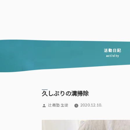
コ
ン
テ
ン
ツ
へ
活動日記
activity
ス
キ
ッ
プ
久しぶりの溝掃除
投
辻義塾 生徒
2020.12.10.
稿
者: