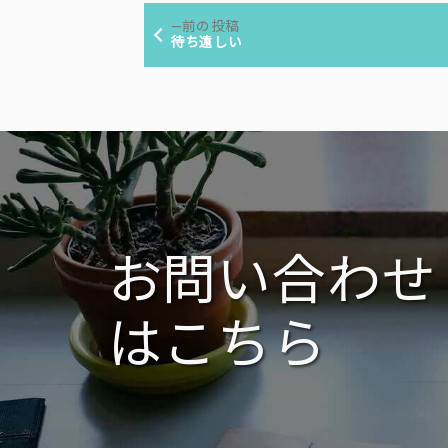
投
リ
前
前の投稿
ー:
稿
の
待ち遠しい
投
ナ
稿:
ビ
ゲ
ー
シ
ョ
ン
お問い合わせ
はこちら