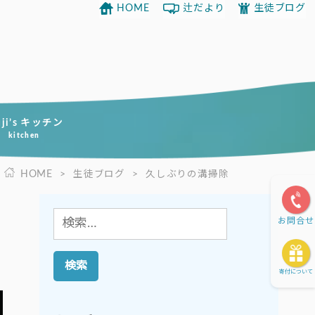
HOME
辻だより
生徒ブログ
uji’s キッチン
kitchen
HOME
>
生徒ブログ
>
久しぶりの溝掃除
検
お問合せ
索:
寄付について