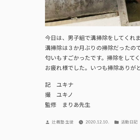
今日は、男子組で溝掃除をしてくれ
溝掃除は３か月ぶりの掃除だったの
匂いもすごかったです。掃除をして
お疲れ様でした。いつも掃除ありが
記 ユキナ
撮 ユキノ
監修 まりあ先生
投
カ
辻義塾 生徒
2020.12.10.
活動日記
稿
テ
者:
ゴ