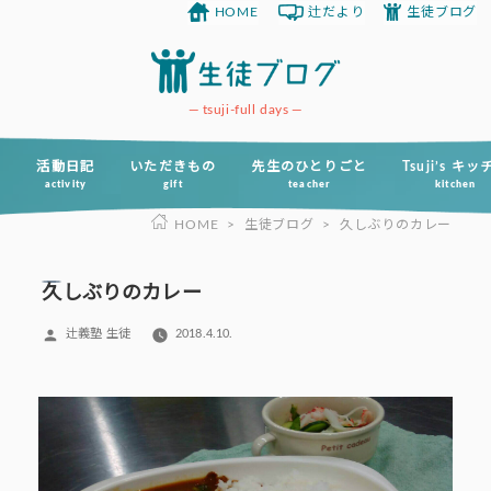
HOME
辻だより
生徒ブログ
コ
ン
テ
ン
tsuji-full days
ツ
へ
活動日記
いただきもの
先生のひとりごと
Tsuji’s キ
activity
gift
teacher
kitchen
ス
HOME
>
生徒ブログ
>
久しぶりのカレー
キ
ッ
プ
久しぶりのカレー
投
辻義塾 生徒
2018.4.10.
稿
者: