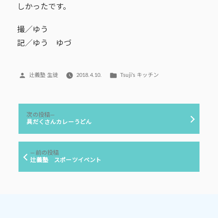
しかったです。
撮／ゆう
記／ゆう ゆづ
投
カ
辻義塾 生徒
2018.4.10.
Tsuji’s キッチン
稿
テ
者:
ゴ
リ
投
ー:
次
次の投稿
稿
の
具だくさんカレーうどん
投
ナ
稿:
ビ
前
前の投稿
ゲ
の
辻義塾 スポーツイベント
投
ー
稿:
シ
ョ
ン