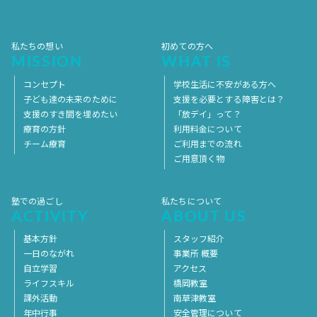
2017年1月
2016年12月
2016年11月
私たちの想い
初めての方へ
MISSION
WHAT IS
コンセプト
学校生活に不安がある方へ
子ども達の未来のために
支援を必要とする障害とは？
支援のすき間を埋めたい
「放デイ」って？
療育の方針
利用料金について
チーム療育
ご利用までの流れ
ご用意頂く物
塾での過ごし
私たちについて
ACTIVITY
ABOUT US
基本方針
スタッフ紹介
一日のながれ
事業所 概要
自立学習
アクセス
ライフスキル
橋岡教室
課外活動
南草津教室
年中行事
安全管理について