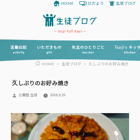
HOME
辻だより
生徒ブログ
コ
ン
テ
ン
tsuji-full days
ツ
へ
活動日記
いただきもの
先生のひとりごと
Tsuji’s キ
activity
gift
teacher
kitchen
ス
HOME
>
生徒ブログ
>
久しぶりのお好み焼き
キ
ッ
プ
久しぶりのお好み焼き
投
辻義塾 生徒
2018.8.29.
稿
者: