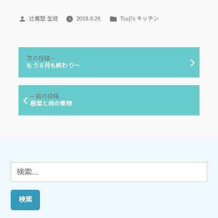
投
カ
辻義塾 生徒
2018.8.29.
Tsuji’s キッチン
稿
テ
者:
ゴ
リ
投
ー:
次
次の投稿
稿
の
もう８月も終わり～
投
ナ
稿:
ビ
前
前の投稿
ゲ
の
根菜と肉の煮物
投
ー
稿:
シ
ョ
ン
検
索: