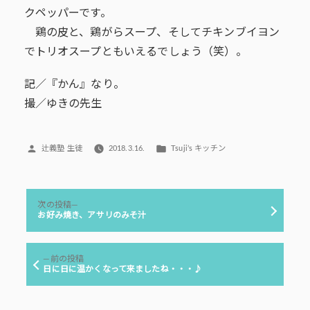
クペッパーです。
鶏の皮と、鶏がらスープ、そしてチキンブイヨン
でトリオスープともいえるでしょう（笑）。
記／『かん』なり。
撮／ゆきの先生
投
カ
辻義塾 生徒
2018.3.16.
Tsuji’s キッチン
稿
テ
者:
ゴ
リ
投
ー:
次
次の投稿
稿
の
お好み焼き、アサリのみそ汁
投
ナ
稿:
ビ
前
前の投稿
ゲ
の
日に日に温かくなって来ましたね・・・♪
投
ー
稿:
シ