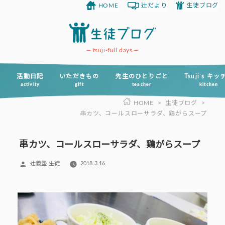
HOME
辻だより
生徒ブログ
コ
ン
テ
ン
tsuji-full days
ツ
へ
活動日記
いただきもの
先生のひとりごと
Tsuji’s キ
activity
gift
teacher
kitchen
ス
HOME
>
生徒ブログ
>
キ
串カツ、コールスローサラダ、鶏がらスープ
ッ
プ
串カツ、コールスローサラダ、鶏がらスープ
投
辻義塾 生徒
2018.3.16.
稿
者: