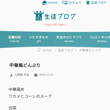
HOME
辻だより
生徒ブログ
コ
ン
テ
ン
tsuji-full days
ツ
へ
活動日記
いただきもの
先生のひとりごと
Tsuji’s キ
activity
gift
teacher
kitchen
ス
HOME
>
生徒ブログ
>
中華風どんぶり
キ
ッ
プ
中華風どんぶり
投
辻義塾 先生
2016.11.11.
稿
者:
中華風丼
ワカメとコーンのスープ
白菜