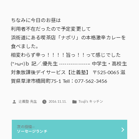
ちなみに今日のお昼は
利用者不在だったので予定変更して
浜街道にある喫茶店「ナポリ」の本格激辛カレーを
食べました。
相変わらず辛っ！！！！旨っ！！って感じでした
(*>ω<)ｂ 記／.優先生 ---------------– 中学生・高校生
対象放課後デイサービス【辻義塾】 〒525-0065 滋
賀県草津市橋岡町75-1 Tell：077-562-3456
投
カ
辻義塾 先生
2016.11.11.
Tsuji’s キッチン
稿
テ
者:
ゴ
リ
投
ー:
次
次の投稿
稿
の
ソーセージランチ
投
ナ