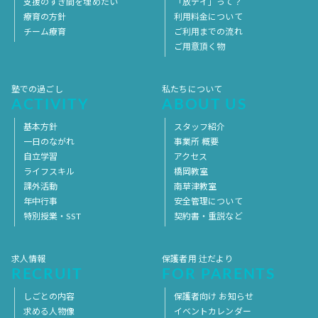
支援のすき間を埋めたい
「放デイ」って？
療育の方針
利用料金について
チーム療育
ご利用までの流れ
ご用意頂く物
塾での過ごし
私たちについて
ACTIVITY
ABOUT US
基本方針
スタッフ紹介
一日のながれ
事業所 概要
自立学習
アクセス
ライフスキル
橋岡教室
課外活動
南草津教室
年中行事
安全管理について
特別授業・SST
契約書・重説など
求人情報
保護者用 辻だより
RECRUIT
FOR PARENTS
しごとの内容
保護者向け お知らせ
求める人物像
イベントカレンダー