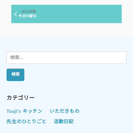
稿:
ビ
前
前の投稿
ゲ
の
今日の献立
投
ー
稿:
シ
ョ
ン
検
索:
カテゴリー
Tsuji’s キッチン
いただきもの
先生のひとりごと
活動日記