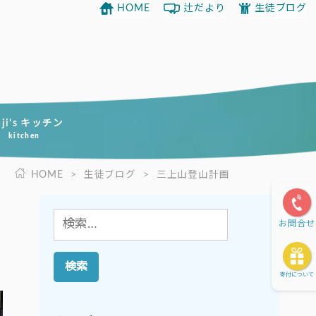
HOME
辻だより
生徒ブログ
uji’s キッチン
kitchen
HOME
>
生徒ブログ
>
三上山登山計画
検
お問合せ
索:
寄付について