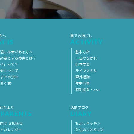
方へ
塾での過ごし
T IS
ACTIVITY
生活に不安がある方へ
基本方針
を必要とする障害とは？
一日のながれ
イ」って？
自立学習
料金について
ライフスキル
用までの流れ
課外活動
意頂く物
年中行事
特別授業・SST
 辻だより
活動ブログ
 PARENTS
DIARY
向け お知らせ
Tsuji’s キッチン
ントカレンダー
先生のひとりごと