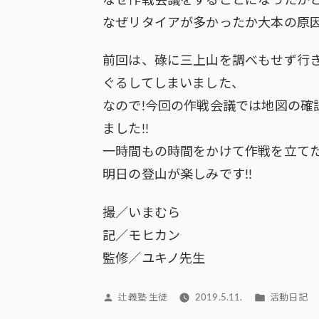
なぜ作戦会議をすることになったか
なぜリタイアが多かったか大本の原
前回は、碌に三上山を調べもせず行
ぐるしてしまいました、
なので!今回の作戦会議では地図の確
ました!!
一時間もの時間をかけて作戦を立て
明日の登山が楽しみです!!
撮／いまむら
記／モヒカン
監修／ユキノ先生
投
カ
辻義塾 生徒
2019.5.11.
活動日記
稿
テ