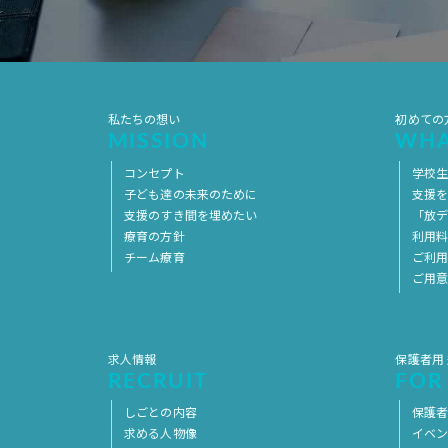
私たちの想い
初めての
MISSION
WHA
コンセプト
学校
子ども達の未来のために
支援
支援のすき間を埋めたい
「放デ
療育の方針
利用
チーム療育
ご利
ご用
求人情報
保護者用
RECRUIT
FOR
しごとの内容
保護者
求める人物像
イベ