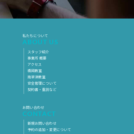
2019年7月
2019年6月
2019年5月
2019年4月
2019年3月
2019年2月
私たちについて
2019年1月
2018年12月
ABOUT US
2018年11月
2018年10月
スタッフ紹介
2018年9月
2018年8月
事業所 概要
アクセス
2018年7月
2018年6月
橋岡教室
南草津教室
2018年5月
2018年4月
安全管理について
2018年3月
2018年2月
契約書・重説など
2018年1月
2017年12月
お問い合わせ
2017年11月
2017年10月
CONTACT
2017年9月
2017年8月
新規お問い合わせ
予約の追加・変更について
2017年7月
2017年6月