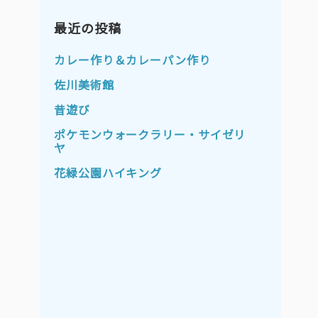
2023年11月
2023年10月
2023年9月
最近の投稿
2023年8月
2023年7月
2023年6月
カレー作り＆カレーパン作り
2023年5月
2023年4月
佐川美術館
2023年3月
2023年2月
昔遊び
2023年1月
2022年12月
ポケモンウォークラリー・サイゼリ
ヤ
2022年11月
2022年10月
花緑公園ハイキング
2022年9月
2022年8月
2022年7月
2022年6月
2022年5月
2022年4月
2022年3月
2022年2月
2022年1月
2021年12月
2021年11月
2021年10月