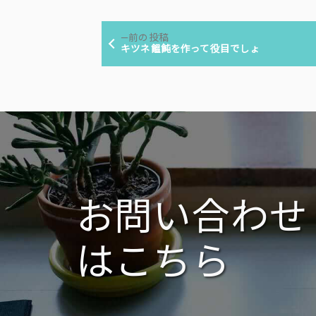
者:
ゴ
投
リ
前
前の投稿
ー:
稿
の
キツネ饂飩を作って役目でしょ
投
ナ
稿:
ビ
ゲ
ー
シ
ョ
ン
お問い合わせ
はこちら