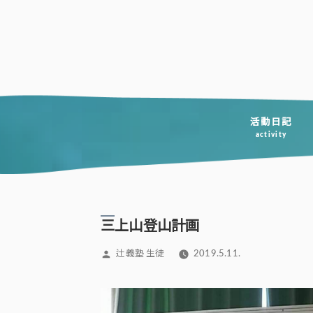
コ
ン
テ
ン
ツ
へ
活動日記
activity
ス
キ
ッ
プ
三上山登山計画
投
辻義塾 生徒
2019.5.11.
稿
者: