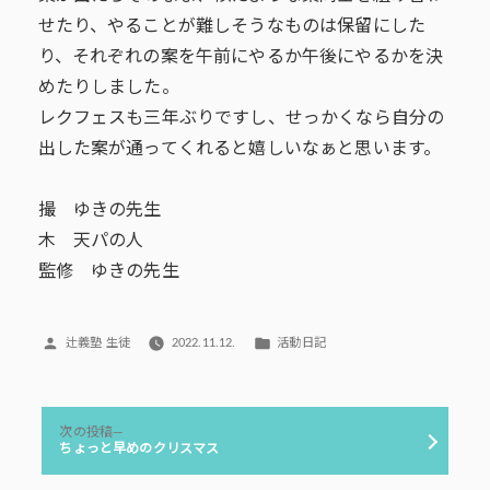
せたり、やることが難しそうなものは保留にした
り、それぞれの案を午前にやるか午後にやるかを決
めたりしました。
レクフェスも三年ぶりですし、せっかくなら自分の
出した案が通ってくれると嬉しいなぁと思います。
撮 ゆきの先生
木 天パの人
監修 ゆきの先生
投
カ
辻義塾 生徒
2022.11.12.
活動日記
稿
テ
者:
ゴ
リ
投
ー:
次
次の投稿
稿
の
ちょっと早めのクリスマス
投
ナ
稿: