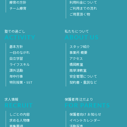
療育の方針
利用料金について
チーム療育
ご利用までの流れ
ご用意頂く物
塾での過ごし
私たちについて
ACTIVITY
ABOUT US
基本方針
スタッフ紹介
一日のながれ
事業所 概要
自立学習
アクセス
ライフスキル
橋岡教室
課外活動
南草津教室
年中行事
安全管理について
特別授業・SST
契約書・重説など
求人情報
保護者用 辻だより
RECRUIT
FOR PARENTS
しごとの内容
保護者向け お知らせ
求める人物像
イベントカレンダー
募集要項
活動写真