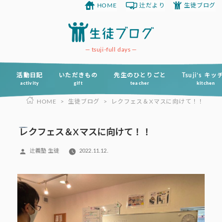
HOME
辻だより
生徒ブログ
コ
ン
テ
ン
tsuji-full days
ツ
へ
活動日記
いただきもの
先生のひとりごと
Tsuji’s キ
activity
gift
teacher
kitchen
ス
HOME
>
生徒ブログ
>
レクフェス＆Xマスに向けて！！
キ
ッ
プ
レクフェス＆Xマスに向けて！！
投
辻義塾 生徒
2022.11.12.
稿
者: