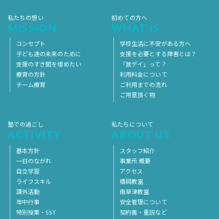
私たちの想い
初めての方へ
MISSION
WHAT IS
コンセプト
学校生活に不安がある方へ
子ども達の未来のために
支援を必要とする障害とは？
支援のすき間を埋めたい
「放デイ」って？
療育の方針
利用料金について
チーム療育
ご利用までの流れ
ご用意頂く物
塾での過ごし
私たちについて
ACTIVITY
ABOUT US
基本方針
スタッフ紹介
一日のながれ
事業所 概要
自立学習
アクセス
ライフスキル
橋岡教室
課外活動
南草津教室
年中行事
安全管理について
特別授業・SST
契約書・重説など