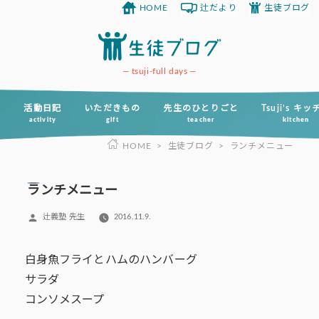
HOME
辻だより
生徒ブログ
コ
ン
テ
ン
tsuji-full days
ツ
へ
活動日記
いただきもの
先生のひとりごと
Tsuji’s キ
activity
gift
teacher
kitchen
ス
HOME
>
生徒ブログ
>
ランチメニュー
キ
ッ
プ
ランチメニュー
投
辻義塾 先生
2016.11.9.
稿
者:
白身魚フライとハムのハンバーグ
サラダ
コンソメスープ