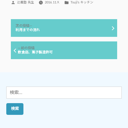
投
カ
辻義塾 先生
2016.11.9.
Tsuji’s キッチン
稿
テ
者:
ゴ
リ
投
ー:
次
次の投稿
稿
の
利用までの流れ
投
ナ
稿:
ビ
前
前の投稿
ゲ
の
飲食店、菓子製造許可
投
ー
稿:
シ
ョ
ン
検
索: