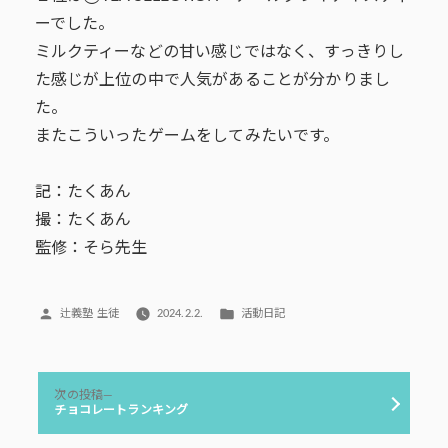
ーでした。
ミルクティーなどの甘い感じではなく、すっきりし
た感じが上位の中で人気があることが分かりまし
た。
またこういったゲームをしてみたいです。
記：たくあん
撮：たくあん
監修：そら先生
投
カ
辻義塾 生徒
2024.2.2.
活動日記
稿
テ
者:
ゴ
リ
投
ー:
次
次の投稿
稿
の
チョコレートランキング
投
ナ
稿: