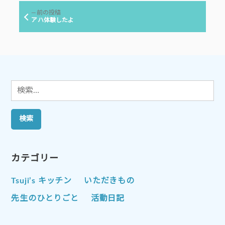
ビ
前
前の投稿
ゲ
の
アハ体験したよ
投
ー
稿:
シ
ョ
ン
検
索:
カテゴリー
Tsuji’s キッチン
いただきもの
先生のひとりごと
活動日記