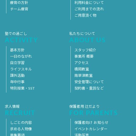
療育の方針
利用料金について
チーム療育
ご利用までの流れ
ご用意頂く物
塾での過ごし
私たちについて
ACTIVITY
ABOUT US
基本方針
スタッフ紹介
一日のながれ
事業所 概要
自立学習
アクセス
ライフスキル
橋岡教室
課外活動
南草津教室
年中行事
安全管理について
特別授業・SST
契約書・重説など
求人情報
保護者用 辻だより
RECRUIT
FOR PARENTS
しごとの内容
保護者向け お知らせ
求める人物像
イベントカレンダー
募集要項
活動写真