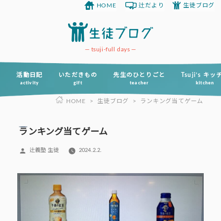
HOME
辻だより
生徒ブログ
コ
ン
テ
ン
tsuji-full days
ツ
へ
活動日記
いただきもの
先生のひとりごと
Tsuji’s キ
activity
gift
teacher
kitchen
ス
HOME
>
生徒ブログ
>
ランキング当てゲーム
キ
ッ
プ
ランキング当てゲーム
投
辻義塾 生徒
2024.2.2.
稿
者: