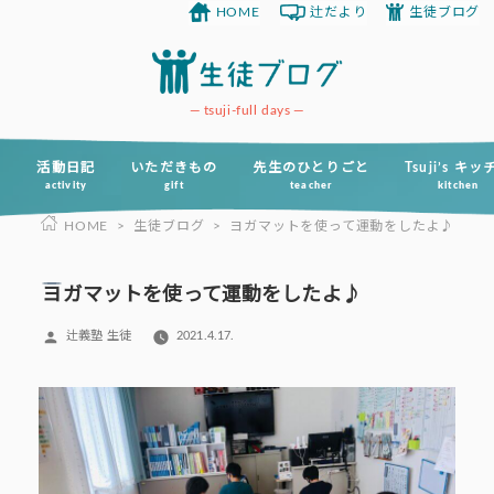
HOME
辻だより
生徒ブログ
コ
ン
テ
ン
tsuji-full days
ツ
へ
活動日記
いただきもの
先生のひとりごと
Tsuji’s キ
activity
gift
teacher
kitchen
ス
HOME
>
生徒ブログ
>
ヨガマットを使って運動をしたよ♪
キ
ッ
プ
ヨガマットを使って運動をしたよ♪
投
辻義塾 生徒
2021.4.17.
稿
者: