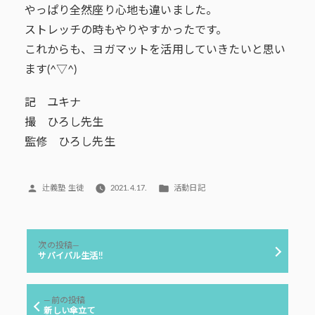
やっぱり全然座り心地も違いました。
ストレッチの時もやりやすかったです。
これからも、ヨガマットを活用していきたいと思い
ます(^▽^)
記 ユキナ
撮 ひろし先生
監修 ひろし先生
投
カ
辻義塾 生徒
2021.4.17.
活動日記
稿
テ
者:
ゴ
リ
投
ー:
次
次の投稿
稿
の
サバイバル生活!!
投
ナ
稿:
ビ
前
前の投稿
ゲ
の
新しい傘立て