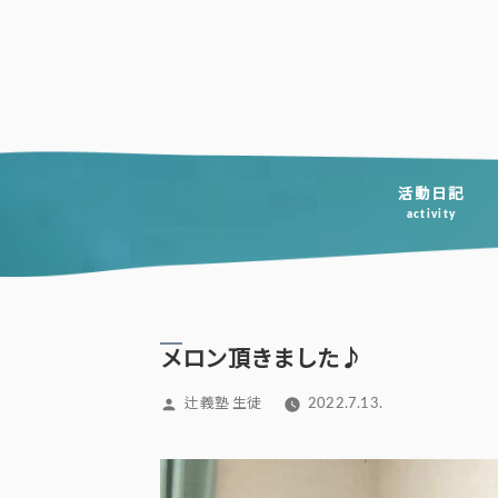
コ
ン
テ
ン
ツ
へ
活動日記
activity
ス
キ
ッ
プ
メロン頂きました♪
投
辻義塾 生徒
2022.7.13.
稿
者: