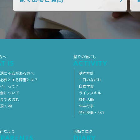
よくあるご質問
方へ
塾での過ごし
T IS
ACTIVITY
生活に不安がある方へ
基本方針
を必要とする障害とは？
一日のながれ
イ」って？
自立学習
料金について
ライフスキル
用までの流れ
課外活動
意頂く物
年中行事
特別授業・SST
 辻だより
活動ブログ
 PARENTS
DIARY