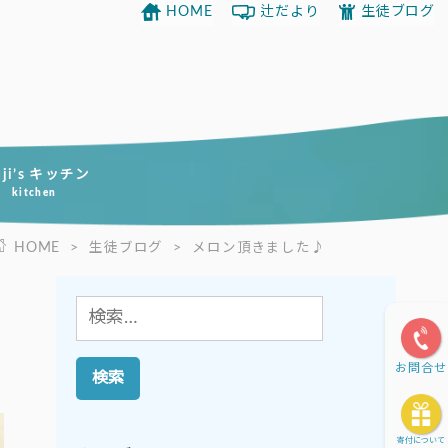
HOME
辻だより
生徒ブログ
uji’s キッチン
kitchen
HOME
>
生徒ブログ
>
メロン頂きました♪
検
索:
お問合せ
寄付について