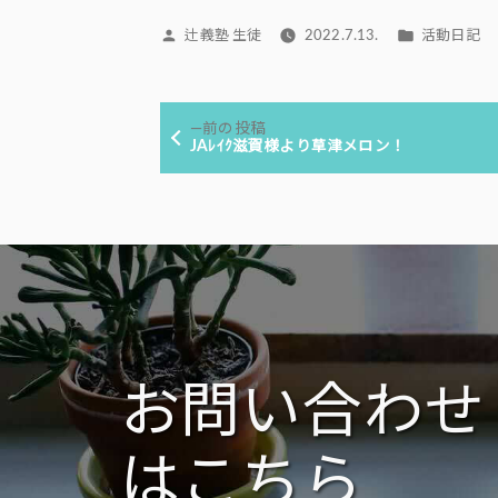
投
カ
辻義塾 生徒
2022.7.13.
活動日記
稿
テ
者:
ゴ
投
リ
前
前の投稿
ー:
稿
の
JAﾚｲｸ滋賀様より草津メロン！
投
ナ
稿:
ビ
ゲ
ー
シ
ョ
ン
お問い合わせ
はこちら