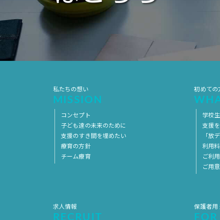
私たちの想い
初めての
MISSION
WHA
コンセプト
学校
子ども達の未来のために
支援
支援のすき間を埋めたい
「放デ
療育の方針
利用
チーム療育
ご利
ご用
求人情報
保護者用
RECRUIT
FOR