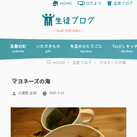
HOME
辻だより
生徒ブログ
コ
ン
テ
ン
tsuji-full days
ツ
へ
活動日記
いただきもの
先生のひとりごと
Tsuji’s キ
activity
gift
teacher
kitchen
ス
HOME
>
生徒ブログ
>
マヨネーズの海
キ
ッ
プ
マヨネーズの海
投
辻義塾 生徒
2020.9.19.
稿
者: