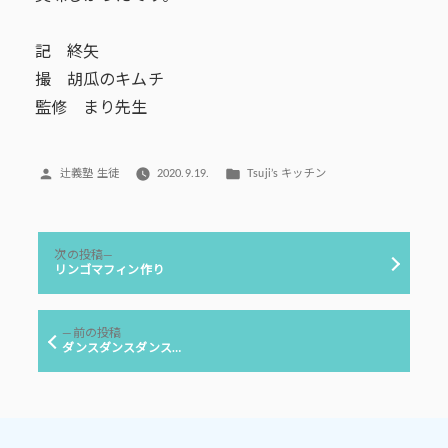
記 終矢
撮 胡瓜のキムチ
監修 まり先生
投
カ
辻義塾 生徒
2020.9.19.
Tsuji’s キッチン
稿
テ
者:
ゴ
リ
投
ー:
次
次の投稿
稿
の
リンゴマフィン作り
投
ナ
稿:
ビ
前
前の投稿
ゲ
の
ダンスダンスダンス…
投
ー
稿:
シ
ョ
ン