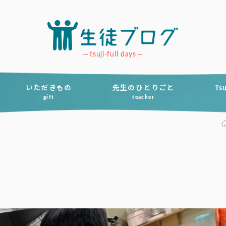
tsuji-full days
いただきもの
先生のひとりごと
Ts
gift
teacher