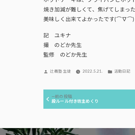
ホットケーキは、フライパンとホッ
焼き加減が難しくて、焦げてしまっ
美味しく出来てよかったです(⌒∇⌒)
記 ユキナ
撮 のどか先生
監修 のどか先生
投
カ
辻義塾 生徒
2022.5.21.
活動日記
稿
テ
者:
ゴ
投
リ
前
前の投稿
ー:
稿
の
段ルール付き坊主めくり
投
ナ
稿:
ビ
ゲ