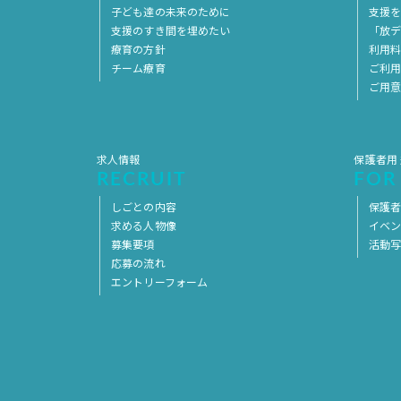
子ども達の未来のために
支援
支援のすき間を埋めたい
「放デ
療育の方針
利用
チーム療育
ご利
ご用
求人情報
保護者用
RECRUIT
FOR
しごとの内容
保護者
求める人物像
イベ
募集要項
活動
応募の流れ
エントリーフォーム