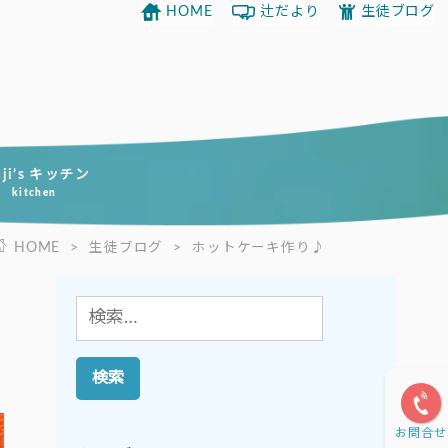
HOME
辻だより
生徒ブログ
uji’s キッチン
kitchen
HOME
>
生徒ブログ
>
ホットケーキ作り♪
検
索:
お問合せ