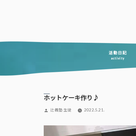
コ
ン
テ
ン
ツ
へ
活動日記
activity
ス
キ
ッ
プ
ホットケーキ作り♪
投
辻義塾 生徒
2022.5.21.
稿
者: