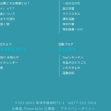
を必要とする障害とは？
一日のながれ
イ」って？
自立学習
料金について
ライフスキル
用までの流れ
課外活動
意頂く物
年中行事
特別授業・SST
 辻だより
活動ブログ
 PARENTS
DIARY
向け お知らせ
Tsuji’s キッチン
ントカレンダー
先生のひとりごと
写真
いただきもの
活動日記
〒525-0065 草津市橋岡町75-1
℡077-562-3456
辻義塾
,
Powered by 辻義塾.
プライバシーポリシー