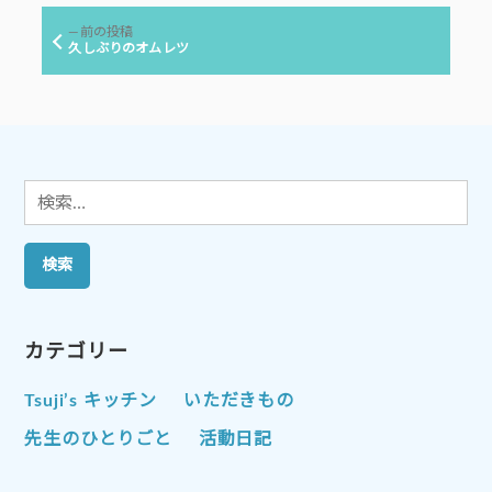
ビ
前
前の投稿
ゲ
の
久しぶりのオムレツ
投
ー
稿:
シ
ョ
ン
検
索:
カテゴリー
Tsuji’s キッチン
いただきもの
先生のひとりごと
活動日記