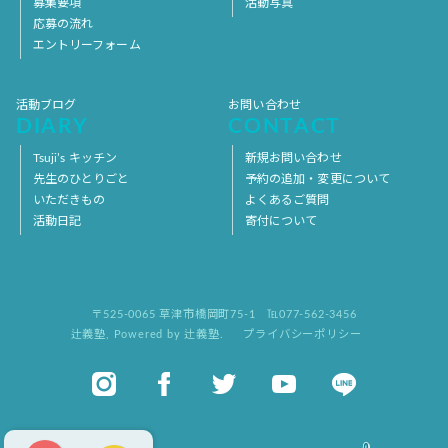
募集要項
活動写真
応募の流れ
エントリーフォーム
活動ブログ
お問い合わせ
DIARY
CONTACT
Tsuji’s キッチン
新規お問い合わせ
先生のひとりごと
予約の追加・変更について
いただきもの
よくあるご質問
活動日記
寄付について
〒525-0065 草津市橋岡町75-1
℡077-562-3456
辻義塾
,
Powered by 辻義塾.
プライバシーポリシー