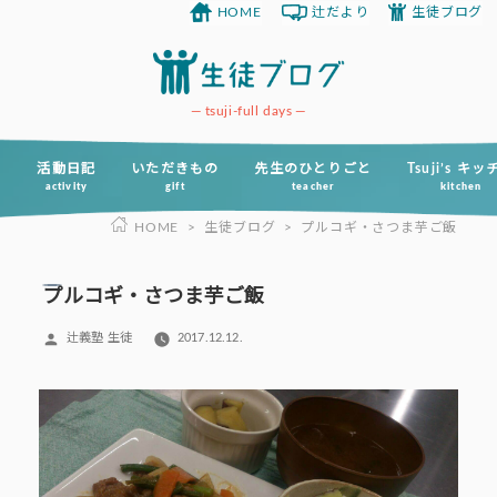
HOME
辻だより
生徒ブログ
コ
ン
テ
ン
tsuji-full days
ツ
へ
活動日記
いただきもの
先生のひとりごと
Tsuji’s キ
activity
gift
teacher
kitchen
ス
HOME
>
生徒ブログ
>
プルコギ・さつま芋ご飯
キ
ッ
プ
プルコギ・さつま芋ご飯
投
辻義塾 生徒
2017.12.12.
稿
者: