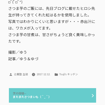
□ﾟ(ﾟ□ﾟ*)
さつま芋のご飯には、先日ブログに載せたヒロシ先
生が持ってきてくれた紅はるかを使用しました。
写真ではわかりにくいと思いますが・・・赤出汁に
は、ワカメが入ってます。
さつま芋の甘煮は、甘さがちょうど良く美味しかっ
たです。
撮影／ゆう
記事／ゆう＆ゆづ
投
カ
辻義塾 生徒
2017.12.12.
Tsuji’s キッチン
稿
テ
者:
ゴ
リ
投
ー:
次
次の投稿
稿
の
またまたさつまいも（＾_＾）
投
ナ
稿: