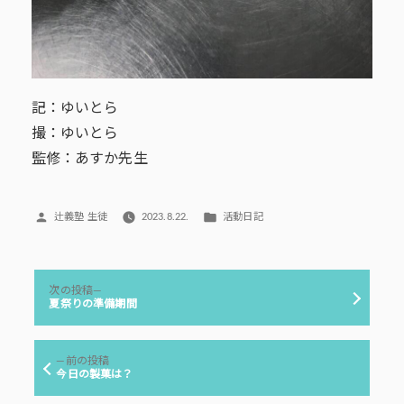
記：ゆいとら
撮：ゆいとら
監修：あすか先生
投
カ
辻義塾 生徒
2023.8.22.
活動日記
稿
テ
者:
ゴ
リ
投
ー:
次
次の投稿
稿
の
夏祭りの準備期間
投
ナ
稿:
ビ
前
前の投稿
ゲ
の
今日の製菓は？
投
ー
稿: