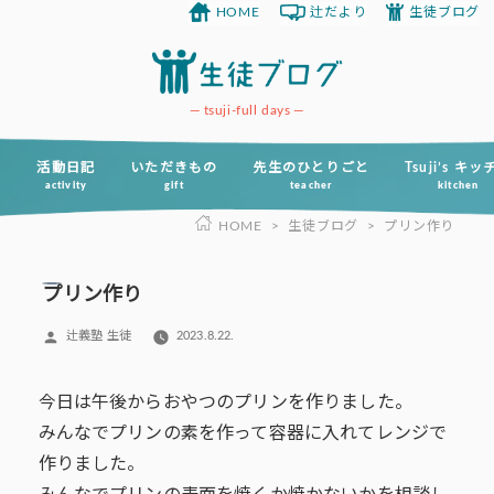
HOME
辻だより
生徒ブログ
コ
ン
テ
ン
tsuji-full days
ツ
へ
活動日記
いただきもの
先生のひとりごと
Tsuji’s キ
activity
gift
teacher
kitchen
ス
HOME
>
生徒ブログ
>
プリン作り
キ
ッ
プ
プリン作り
投
辻義塾 生徒
2023.8.22.
稿
者:
今日は午後からおやつのプリンを作りました。
みんなでプリンの素を作って容器に入れてレンジで
作りました。