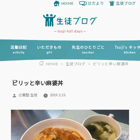
HOME
辻だより
生徒ブログ
コ
ン
テ
ン
tsuji-full days
ツ
へ
活動日記
いただきもの
先生のひとりごと
Tsuji’s キ
activity
gift
teacher
kitchen
ス
HOME
>
生徒ブログ
>
ピリッと辛い麻婆丼
キ
ッ
プ
ピリッと辛い麻婆丼
投
辻義塾 生徒
2019.2.13.
稿
者: