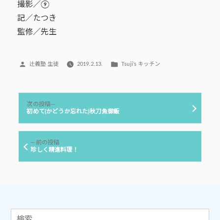
撮影／⑨
記／たつき
監修／先生
投
カ
辻義塾 生徒
2019.2.13.
Tsuji’s キッチン
稿
テ
者:
ゴ
リ
投
ー:
次
次の投稿
稿
の
初めて(かどうか忘れた)秋刀魚御飯
投
ナ
稿:
ビ
前
前の投稿
ゲ
の
珍しく精進料理！
投
ー
稿:
シ
ョ
ン
検