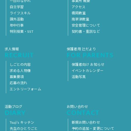
一日のながれ
事業所 概要
自立学習
アクセス
ライフスキル
橋岡教室
課外活動
南草津教室
年中行事
安全管理について
特別授業・SST
契約書・重説など
求人情報
保護者用 辻だより
RECRUIT
FOR PARENTS
しごとの内容
保護者向け お知らせ
求める人物像
イベントカレンダー
募集要項
活動写真
応募の流れ
エントリーフォーム
活動ブログ
お問い合わせ
DIARY
CONTACT
Tsuji’s キッチン
新規お問い合わせ
先生のひとりごと
予約の追加・変更について