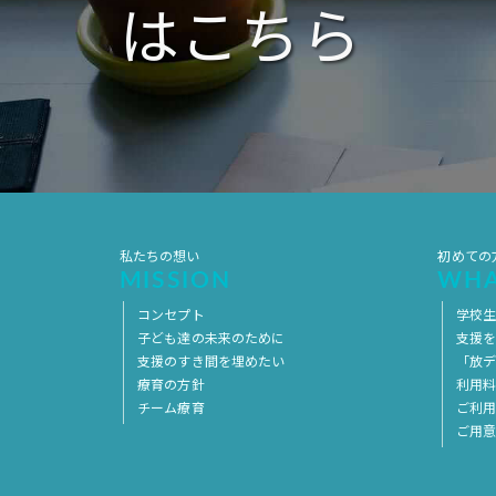
はこちら
私たちの想い
初めての
MISSION
WHA
コンセプト
学校
子ども達の未来のために
支援
支援のすき間を埋めたい
「放デ
療育の方針
利用
チーム療育
ご利
ご用