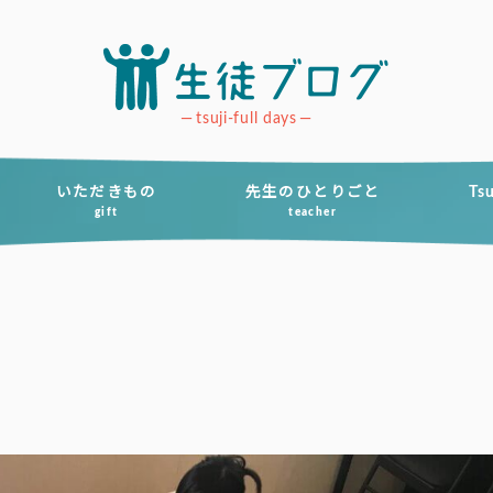
tsuji-full days
いただきもの
先生のひとりごと
Ts
gift
teacher