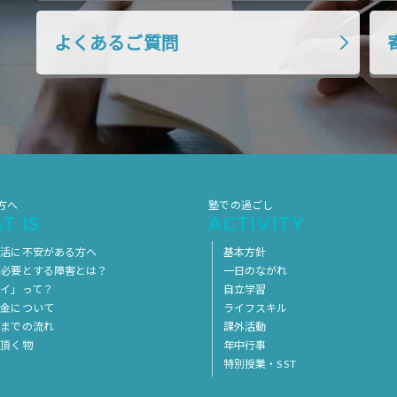
よくあるご質問
方へ
塾での過ごし
T IS
ACTIVITY
生活に不安がある方へ
基本方針
を必要とする障害とは？
一日のながれ
イ」って？
自立学習
料金について
ライフスキル
用までの流れ
課外活動
意頂く物
年中行事
特別授業・SST