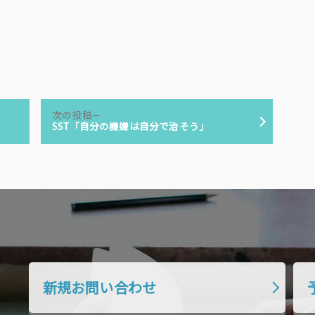
次
次の投稿
の
SST「自分の機嫌は自分で治そう」
投
稿:
新規お問い合わせ