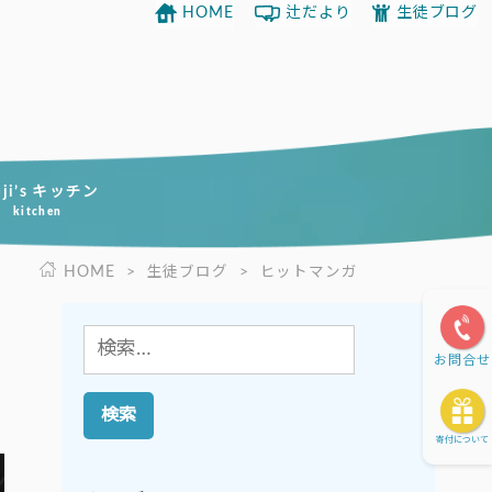
HOME
辻だより
生徒ブログ
uji’s キッチン
kitchen
HOME
>
生徒ブログ
>
ヒットマンガ
検
お問合せ
索:
寄付について