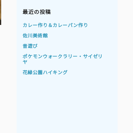
2023年11月
2023年10月
2023年9月
最近の投稿
2023年8月
2023年7月
2023年6月
カレー作り＆カレーパン作り
2023年5月
2023年4月
佐川美術館
2023年3月
2023年2月
昔遊び
2023年1月
2022年12月
ポケモンウォークラリー・サイゼリ
ヤ
2022年11月
2022年10月
花緑公園ハイキング
2022年9月
2022年8月
2022年7月
2022年6月
2022年5月
2022年4月
2022年3月
2022年2月
2022年1月
2021年12月
2021年11月
2021年10月