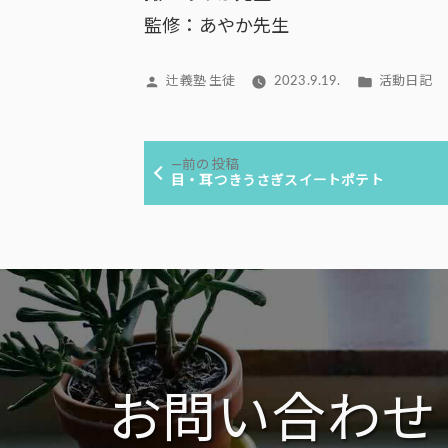
監修：あやか先生
投
カ
辻義塾 生徒
2023.9.19.
活動日記
稿
テ
者:
ゴ
投
リ
前
前の投稿
ー:
稿
の
目・耳つきうさぎスイートポテト
投
ナ
稿:
ビ
ゲ
ー
シ
ョ
ン
お問い合わせ