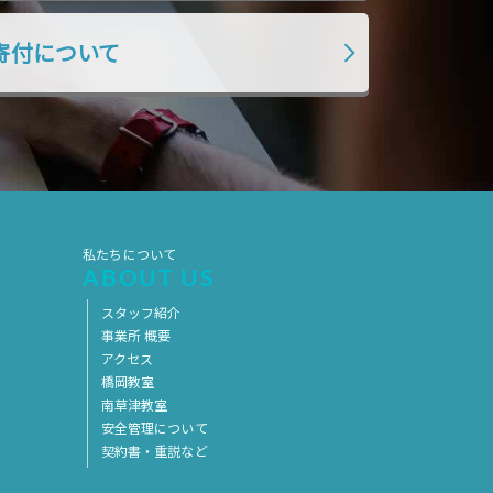
2019年7月
2019年6月
寄付について
2019年5月
2019年4月
2019年3月
2019年2月
2019年1月
2018年12月
2018年11月
2018年10月
2018年9月
2018年8月
2018年7月
2018年6月
私たちについて
ABOUT US
2018年5月
2018年4月
スタッフ紹介
2018年3月
2018年2月
事業所 概要
アクセス
2018年1月
2017年12月
橋岡教室
2017年11月
2017年10月
南草津教室
安全管理について
2017年9月
2017年8月
契約書・重説など
2017年7月
2017年6月