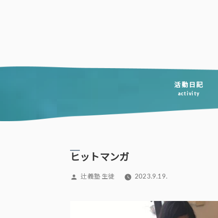
コ
ン
テ
ン
ツ
へ
活動日記
activity
ス
キ
ッ
プ
ヒットマンガ
投
辻義塾 生徒
2023.9.19.
稿
者: