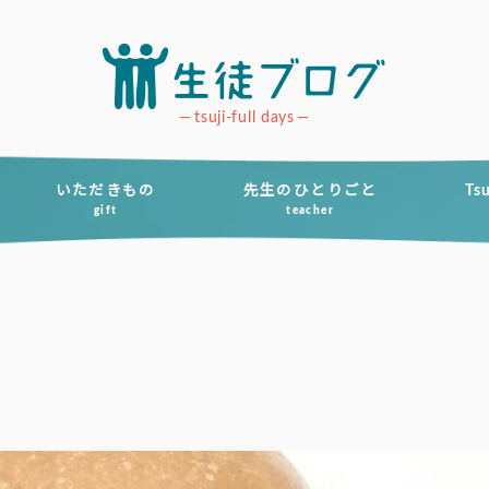
tsuji-full days
いただきもの
先生のひとりごと
Ts
gift
teacher