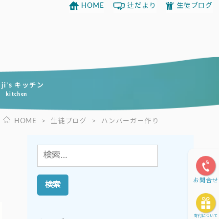
HOME
辻だより
生徒ブログ
uji’s キッチン
kitchen
HOME
>
生徒ブログ
>
ハンバーガー作り
検
索:
お問合せ
寄付について