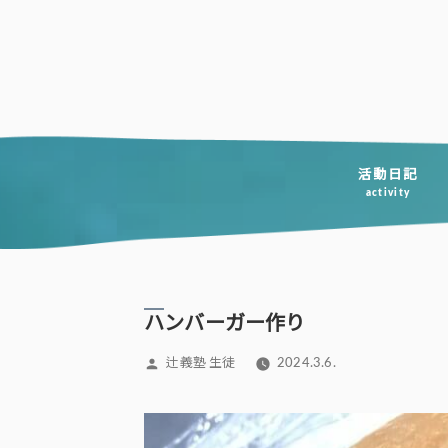
コ
ン
テ
ン
ツ
へ
活動日記
activity
ス
キ
ッ
プ
ハンバーガー作り
投
辻義塾 生徒
2024.3.6.
稿
者: