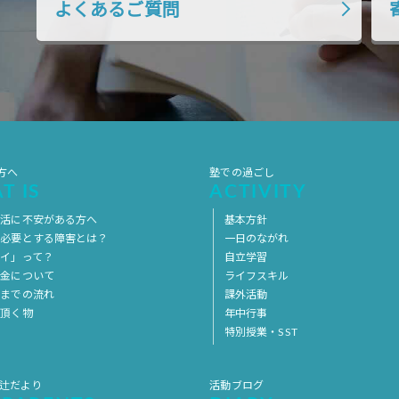
よくあるご質問
方へ
塾での過ごし
T IS
ACTIVITY
生活に不安がある方へ
基本方針
を必要とする障害とは？
一日のながれ
イ」って？
自立学習
料金について
ライフスキル
用までの流れ
課外活動
意頂く物
年中行事
特別授業・SST
 辻だより
活動ブログ