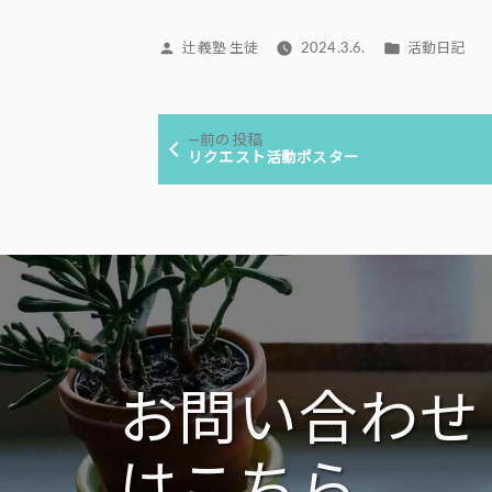
投
カ
辻義塾 生徒
2024.3.6.
活動日記
稿
テ
者:
ゴ
投
リ
前
前の投稿
ー:
稿
の
リクエスト活動ポスター
投
ナ
稿:
ビ
ゲ
ー
シ
ョ
ン
お問い合わせ
はこちら