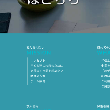
私たちの想い
初めての
MISSION
WHA
コンセプト
学校
子ども達の未来のために
支援
支援のすき間を埋めたい
「放デ
療育の方針
利用
チーム療育
ご利
ご用
求人情報
保護者用