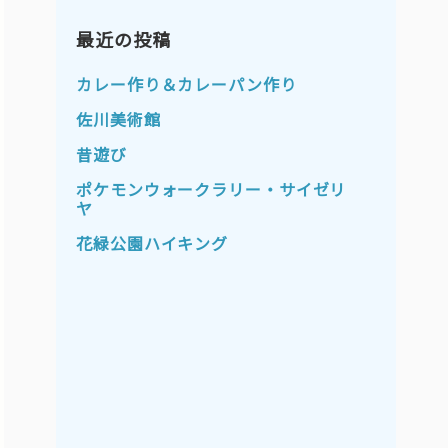
2023年11月
2023年10月
2023年9月
最近の投稿
2023年8月
2023年7月
2023年6月
カレー作り＆カレーパン作り
2023年5月
2023年4月
佐川美術館
2023年3月
2023年2月
昔遊び
2023年1月
2022年12月
ポケモンウォークラリー・サイゼリ
ヤ
2022年11月
2022年10月
花緑公園ハイキング
2022年9月
2022年8月
2022年7月
2022年6月
2022年5月
2022年4月
2022年3月
2022年2月
2022年1月
2021年12月
2021年11月
2021年10月