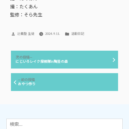
撮：たくあん
監修：そら先生
投
カ
辻義塾 生徒
2024.9.11.
活動日記
稿
テ
者:
ゴ
リ
投
ー:
次
次の投稿
稿
の
にじいろレイク探検隊in陶芸の森
投
ナ
稿:
ビ
前
前の投稿
ゲ
の
おやつ作り
投
ー
稿:
シ
ョ
ン
検