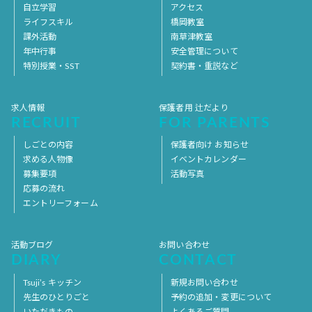
自立学習
アクセス
ライフスキル
橋岡教室
課外活動
南草津教室
年中行事
安全管理について
特別授業・SST
契約書・重説など
求人情報
保護者用 辻だより
RECRUIT
FOR PARENTS
しごとの内容
保護者向け お知らせ
求める人物像
イベントカレンダー
募集要項
活動写真
応募の流れ
エントリーフォーム
活動ブログ
お問い合わせ
DIARY
CONTACT
Tsuji’s キッチン
新規お問い合わせ
先生のひとりごと
予約の追加・変更について
いただきもの
よくあるご質問