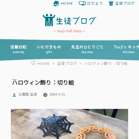
HOME
辻だより
生徒ブログ
コ
ン
テ
ン
tsuji-full days
ツ
へ
活動日記
いただきもの
先生のひとりごと
Tsuji’s キ
activity
gift
teacher
kitchen
ス
HOME
>
生徒ブログ
>
ハロウィン飾り：切り絵
キ
ッ
プ
ハロウィン飾り：切り絵
投
辻義塾 生徒
2024.9.11.
稿
者: