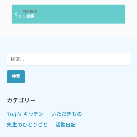
稿:
ビ
前
前の投稿
ゲ
の
白い豆腐
投
ー
稿:
シ
ョ
ン
検
索:
カテゴリー
Tsuji’s キッチン
いただきもの
先生のひとりごと
活動日記