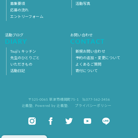
募集要項
活動写真
応募の流れ
エントリーフォーム
活動ブログ
お問い合わせ
DIARY
CONTACT
Tsuji’s キッチン
新規お問い合わせ
先生のひとりごと
予約の追加・変更について
いただきもの
よくあるご質問
活動日記
寄付について
〒525-0065 草津市橋岡町75-1
℡077-562-3456
辻義塾
,
Powered by 辻義塾.
プライバシーポリシー