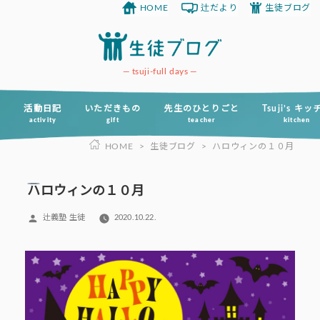
HOME
辻だより
生徒ブログ
コ
ン
テ
ン
tsuji-full days
ツ
へ
活動日記
いただきもの
先生のひとりごと
Tsuji’s キ
activity
gift
teacher
kitchen
ス
HOME
>
生徒ブログ
>
ハロウィンの１０月
キ
ッ
プ
ハロウィンの１０月
投
辻義塾 生徒
2020.10.22.
稿
者: