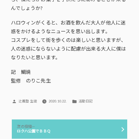
んでしょうか?
ハロウィンがくると、お酒を飲んだ大人が他人に迷
惑をかけるようなニュースを思い出します。
コスプレをして街を歩くのは楽しいと思いますが、
人の迷惑にならないように配慮が出来る大人に僕は
なりたいと思います。
記 鯛焼
監修 のりこ先生
投
カ
辻義塾 生徒
2020.10.22.
活動日記
稿
テ
者:
ゴ
リ
投
ー:
次
次の投稿
稿
の
ロクハ公園でＢＢＱ
投
ナ