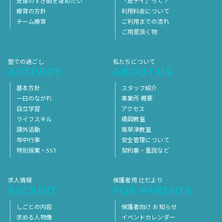
支援のすき間を埋めたい
「放デイ」って？
療育の方針
利用料金について
チーム療育
ご利用までの流れ
ご用意頂く物
塾での過ごし
私たちについて
ACTIVITY
ABOUT US
基本方針
スタッフ紹介
一日のながれ
事業所 概要
自立学習
アクセス
ライフスキル
橋岡教室
課外活動
南草津教室
年中行事
安全管理について
特別授業・SST
契約書・重説など
求人情報
保護者用 辻だより
RECRUIT
FOR PARENTS
しごとの内容
保護者向け お知らせ
求める人物像
イベントカレンダー