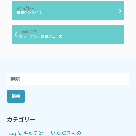
リ
投
ー:
次
次の投稿
稿
の
毎日ケンスイ！
投
ナ
稿:
ビ
前
前の投稿
ゲ
の
カレーナン、野菜ジュース
投
ー
稿:
シ
ョ
ン
検
索:
カテゴリー
Tsuji’s キッチン
いただきもの