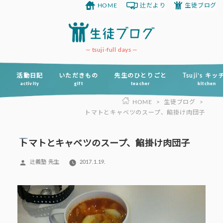
HOME
辻だより
生徒ブログ
コ
ン
テ
ン
tsuji-full days
ツ
へ
活動日記
いただきもの
先生のひとりごと
Tsuji’s キ
activity
gift
teacher
kitchen
ス
HOME
>
生徒ブログ
>
キ
トマトとキャベツのスープ、餡掛け肉団子
ッ
プ
トマトとキャベツのスープ、餡掛け肉団子
投
辻義塾 先生
2017.1.19.
稿
者: