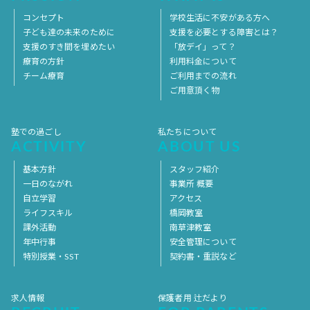
コンセプト
学校生活に不安がある方へ
子ども達の未来のために
支援を必要とする障害とは？
支援のすき間を埋めたい
「放デイ」って？
療育の方針
利用料金について
チーム療育
ご利用までの流れ
ご用意頂く物
塾での過ごし
私たちについて
ACTIVITY
ABOUT US
基本方針
スタッフ紹介
一日のながれ
事業所 概要
自立学習
アクセス
ライフスキル
橋岡教室
課外活動
南草津教室
年中行事
安全管理について
特別授業・SST
契約書・重説など
求人情報
保護者用 辻だより