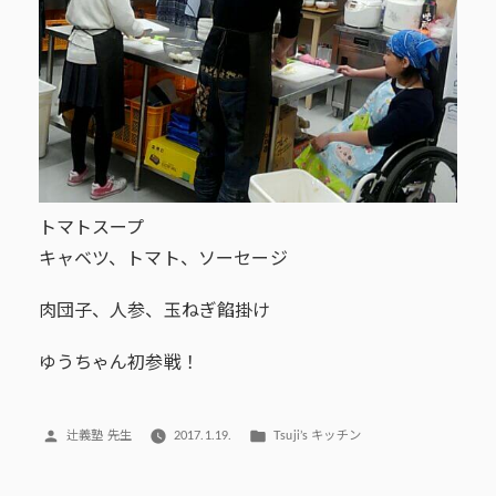
トマトスープ
キャベツ、トマト、ソーセージ
肉団子、人参、玉ねぎ餡掛け
ゆうちゃん初参戦！
投
カ
辻義塾 先生
2017.1.19.
Tsuji’s キッチン
稿
テ
者:
ゴ