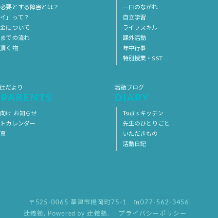
を必要とする障害とは？
一日のながれ
イ」って？
自立学習
料金について
ライフスキル
用までの流れ
課外活動
意頂く物
年中行事
特別授業・SST
 辻だより
活動ブログ
 PARENTS
DIARY
向け お知らせ
Tsuji’s キッチン
ントカレンダー
先生のひとりごと
写真
いただきもの
活動日記
〒525-0065 草津市橋岡町75-1
℡077-562-3456
辻義塾
,
Powered by 辻義塾.
プライバシーポリシー