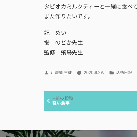
タピオカミルクティーと一緒に食べ
また作りたいです。
記 めい
撮 のどか先生
監修 飛鳥先生
投
カ
辻義塾 生徒
2020.8.29.
活動日記
稿
テ
者:
ゴ
投
リ
前
前の投稿
ー:
稿
の
軽い食事
投
ナ
稿:
ビ
ゲ