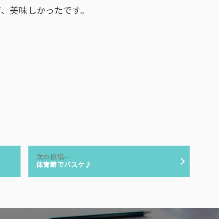
て、美味しかったです。
次
次の投稿
の
体育館でバスケ♪
投
稿: