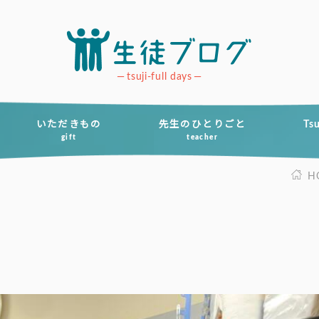
tsuji-full days
いただきもの
先生のひとりごと
Ts
gift
teacher
H