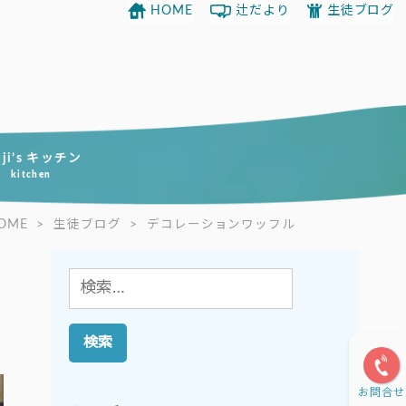
HOME
辻だより
生徒ブログ
uji’s キッチン
kitchen
OME
>
生徒ブログ
>
デコレーションワッフル
検
索:
お問合せ