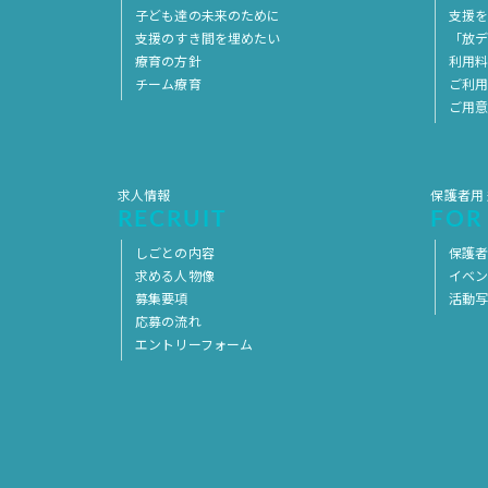
子ども達の未来のために
支援
支援のすき間を埋めたい
「放デ
療育の方針
利用
チーム療育
ご利
ご用
求人情報
保護者用
RECRUIT
FOR
しごとの内容
保護者
求める人物像
イベ
募集要項
活動
応募の流れ
エントリーフォーム