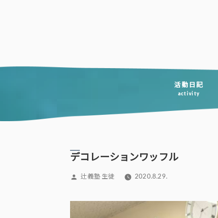
コ
ン
テ
ン
ツ
へ
活動日記
activity
ス
キ
ッ
プ
デコレーションワッフル
投
辻義塾 生徒
2020.8.29.
稿
者: