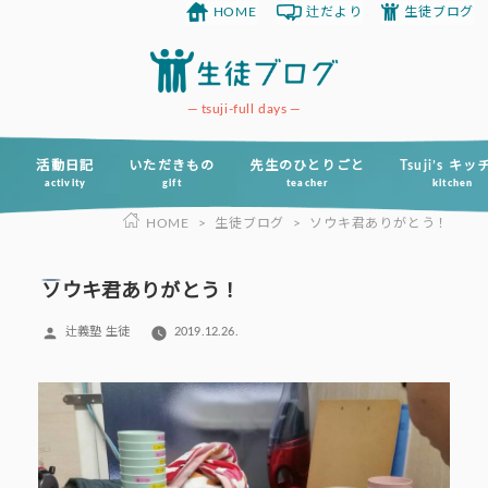
HOME
辻だより
生徒ブログ
コ
ン
テ
ン
tsuji-full days
ツ
へ
活動日記
いただきもの
先生のひとりごと
Tsuji’s キ
activity
gift
teacher
kitchen
ス
HOME
>
生徒ブログ
>
ソウキ君ありがとう！
キ
ッ
プ
ソウキ君ありがとう！
投
辻義塾 生徒
2019.12.26.
稿
者: