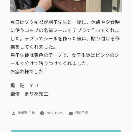
今日はソウキ君が朋子先生と一緒に、休憩や夕食時
に使うコップの名前シールをテプラで作ってくれま
した。テプラでシールを作った後は、貼り付ける作
業をしてくれました。
男子生徒は黄色のテープで、女子生徒はピンクのシ
ールで分けて貼りつけてくれました。
お疲れ様でした！
撮 記 ＹＵ
監修 まりあ先生
投
カ
辻義塾 生徒
2019.12.26.
活動日記
稿
テ
者:
ゴ
リ