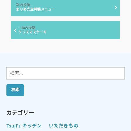
投
ー:
次
次の投稿
稿
の
まりあ先生特製メニュー
投
ナ
稿:
ビ
前
前の投稿
ゲ
の
クリスマスケーキ
投
ー
稿:
シ
ョ
ン
検
索:
カテゴリー
Tsuji’s キッチン
いただきもの