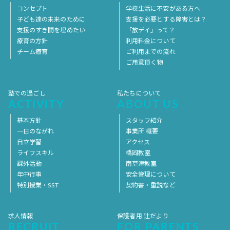
コンセプト
学校生活に不安がある方へ
子ども達の未来のために
支援を必要とする障害とは？
支援のすき間を埋めたい
「放デイ」って？
療育の方針
利用料金について
チーム療育
ご利用までの流れ
ご用意頂く物
塾での過ごし
私たちについて
ACTIVITY
ABOUT US
基本方針
スタッフ紹介
一日のながれ
事業所 概要
自立学習
アクセス
ライフスキル
橋岡教室
課外活動
南草津教室
年中行事
安全管理について
特別授業・SST
契約書・重説など
求人情報
保護者用 辻だより
RECRUIT
FOR PARENTS