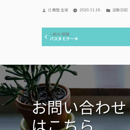
投
カ
辻義塾 生徒
2020.11.18.
活動日記
稿
テ
者:
ゴ
投
リ
前
前の投稿
ー:
稿
の
パスタとケーキ
投
ナ
稿:
ビ
ゲ
ー
シ
ョ
ン
お問い合わせ
はこちら