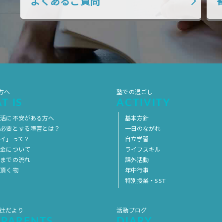
よくあるご質問
方へ
塾での過ごし
T IS
ACTIVITY
生活に不安がある方へ
基本方針
を必要とする障害とは？
一日のながれ
イ」って？
自立学習
料金について
ライフスキル
用までの流れ
課外活動
意頂く物
年中行事
特別授業・SST
 辻だより
活動ブログ
 PARENTS
DIARY