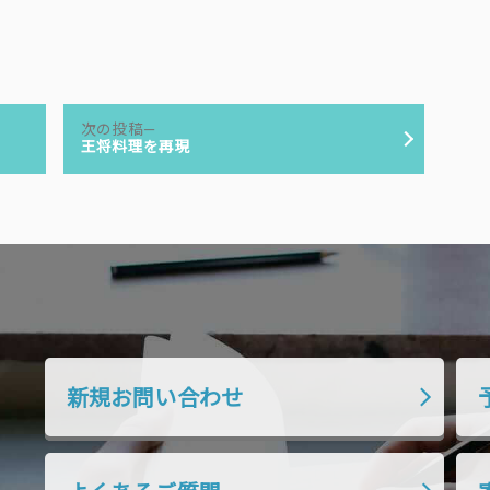
次
次の投稿
の
王将料理を再現
投
稿:
新規お問い合わせ