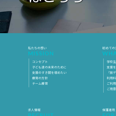
私たちの想い
初めての
MISSION
WHA
コンセプト
学校
子ども達の未来のために
支援
支援のすき間を埋めたい
「放デ
療育の方針
利用
チーム療育
ご利
ご用
求人情報
保護者用
RECRUIT
FOR