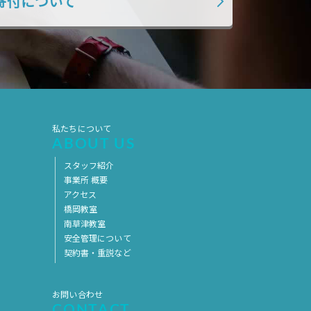
寄付について
2019年7月
2019年6月
2019年5月
2019年4月
2019年3月
2019年2月
2019年1月
2018年12月
2018年11月
2018年10月
私たちについて
2018年9月
2018年8月
ABOUT US
2018年7月
2018年6月
スタッフ紹介
事業所 概要
2018年5月
2018年4月
アクセス
2018年3月
2018年2月
橋岡教室
南草津教室
2018年1月
2017年12月
安全管理について
契約書・重説など
2017年11月
2017年10月
2017年9月
2017年8月
お問い合わせ
2017年7月
2017年6月
CONTACT