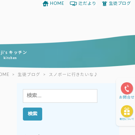
HOME
辻だより
生徒ブログ
uji’s キッチン
kitchen
OME
>
生徒ブログ
>
スノボーに行きたいな♪
検
お問合せ
索:
寄付について