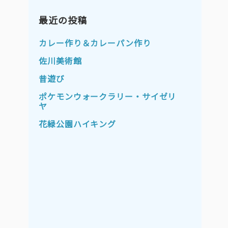
2023年11月
2023年10月
2023年9月
最近の投稿
2023年8月
2023年7月
2023年6月
カレー作り＆カレーパン作り
2023年5月
2023年4月
佐川美術館
2023年3月
2023年2月
昔遊び
2023年1月
2022年12月
ポケモンウォークラリー・サイゼリ
ヤ
2022年11月
2022年10月
花緑公園ハイキング
2022年9月
2022年8月
2022年7月
2022年6月
2022年5月
2022年4月
2022年3月
2022年2月
2022年1月
2021年12月
2021年11月
2021年10月