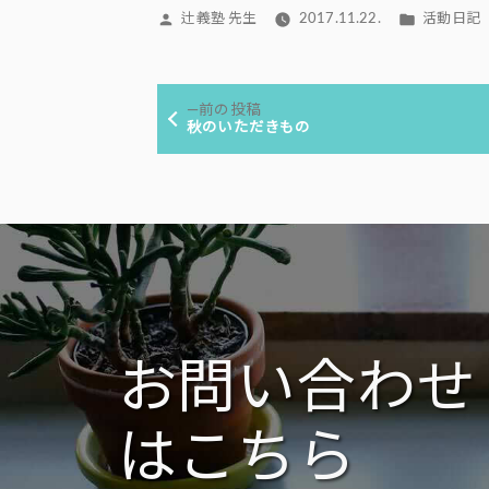
投
カ
辻義塾 先生
2017.11.22.
活動日記
稿
テ
者:
ゴ
投
リ
前
前の投稿
ー:
稿
の
秋のいただきもの
投
ナ
稿:
ビ
ゲ
ー
シ
ョ
ン
お問い合わせ
はこちら