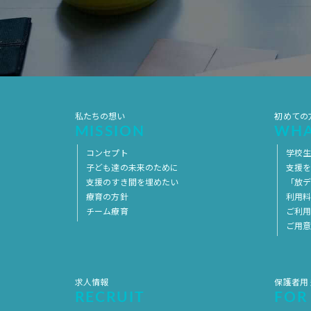
私たちの想い
初めての
MISSION
WHA
コンセプト
学校
子ども達の未来のために
支援
支援のすき間を埋めたい
「放デ
療育の方針
利用
チーム療育
ご利
ご用
求人情報
保護者用
RECRUIT
FOR