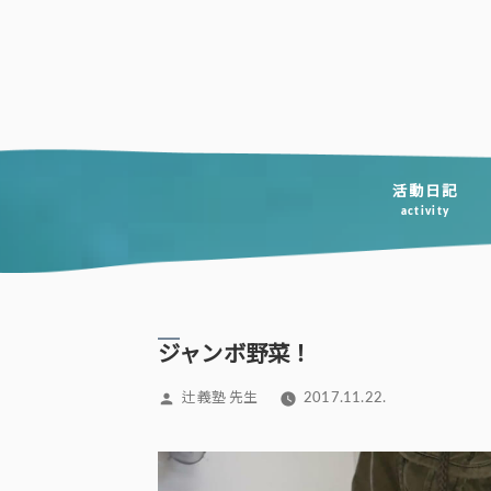
コ
ン
テ
ン
ツ
へ
活動日記
activity
ス
キ
ッ
プ
ジャンボ野菜！
投
辻義塾 先生
2017.11.22.
稿
者: