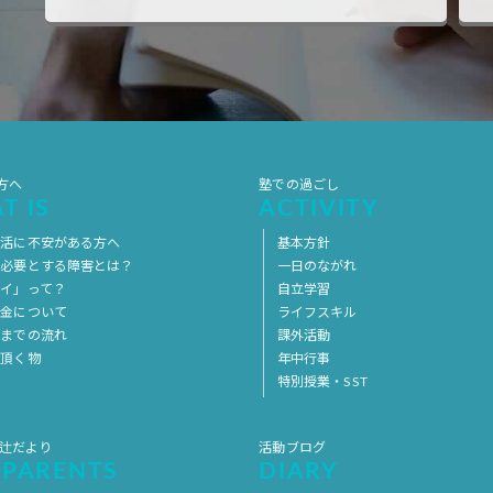
方へ
塾での過ごし
T IS
ACTIVITY
生活に不安がある方へ
基本方針
を必要とする障害とは？
一日のながれ
イ」って？
自立学習
料金について
ライフスキル
用までの流れ
課外活動
意頂く物
年中行事
特別授業・SST
 辻だより
活動ブログ
 PARENTS
DIARY