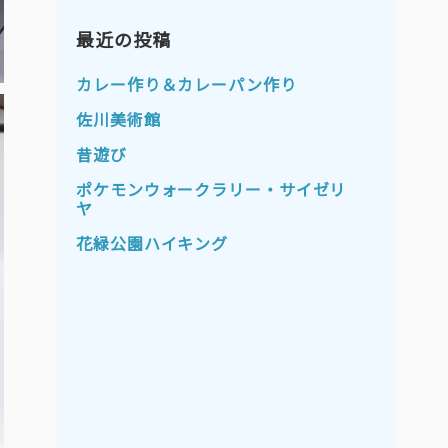
2023年11月
2023年10月
2023年9月
最近の投稿
2023年8月
2023年7月
2023年6月
カレー作り＆カレーパン作り
2023年5月
2023年4月
佐川美術館
2023年3月
2023年2月
昔遊び
2023年1月
2022年12月
ポケモンウォークラリー・サイゼリ
ヤ
2022年11月
2022年10月
花緑公園ハイキング
2022年9月
2022年8月
2022年7月
2022年6月
2022年5月
2022年4月
2022年3月
2022年2月
2022年1月
2021年12月
2021年11月
2021年10月