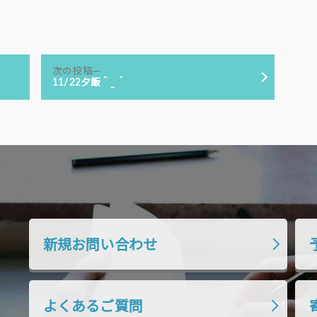
次
次の投稿
の
11/22夕飯＾_＾
投
稿:
新規お問い合わせ
よくあるご質問