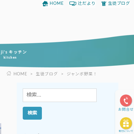
HOME
辻だより
生徒ブログ
uji’s キッチン
kitchen
HOME
>
生徒ブログ
>
ジャンボ野菜！
検
索:
お問合せ
寄付について