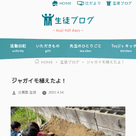
HOME
辻だより
生徒ブログ
コ
ン
テ
ン
tsuji-full days
ツ
へ
活動日記
いただきもの
先生のひとりごと
Tsuji’s キ
activity
gift
teacher
kitchen
ス
HOME
>
生徒ブログ
>
ジャガイモ植えたよ！
キ
ッ
プ
ジャガイモ植えたよ！
投
辻義塾 生徒
2021.4.14.
稿
者: