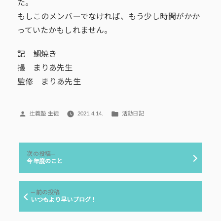
た。
もしこのメンバーでなければ、もう少し時間がかか
っていたかもしれません。
記 鯛焼き
撮 まりあ先生
監修 まりあ先生
投
カ
辻義塾 生徒
2021.4.14.
活動日記
稿
テ
者:
ゴ
リ
投
ー:
次
次の投稿
稿
の
今年度のこと
投
ナ
稿:
ビ
前
前の投稿
ゲ
の
いつもより早いブログ！
投
ー
稿: