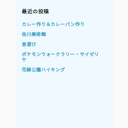
2023年11月
2023年10月
2023年9月
最近の投稿
2023年8月
2023年7月
2023年6月
カレー作り＆カレーパン作り
2023年5月
2023年4月
佐川美術館
2023年3月
2023年2月
昔遊び
2023年1月
2022年12月
ポケモンウォークラリー・サイゼリ
ヤ
2022年11月
2022年10月
花緑公園ハイキング
2022年9月
2022年8月
2022年7月
2022年6月
2022年5月
2022年4月
2022年3月
2022年2月
2022年1月
2021年12月
2021年11月
2021年10月