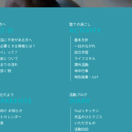
方へ
塾での過ごし
T IS
ACTIVITY
生活に不安がある方へ
基本方針
を必要とする障害とは？
一日のながれ
イ」って？
自立学習
料金について
ライフスキル
用までの流れ
課外活動
意頂く物
年中行事
特別授業・SST
 辻だより
活動ブログ
 PARENTS
DIARY
向け お知らせ
Tsuji’s キッチン
ントカレンダー
先生のひとりごと
写真
いただきもの
活動日記