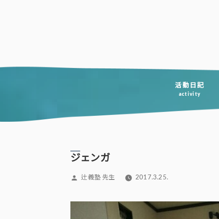
コ
ン
テ
ン
ツ
へ
活動日記
activity
ス
キ
ッ
プ
ジェンガ
投
辻義塾 先生
2017.3.25.
稿
者: