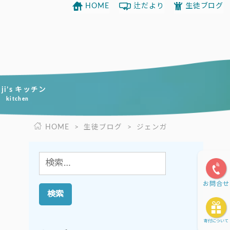
HOME
辻だより
生徒ブログ
uji’s キッチン
kitchen
HOME
>
生徒ブログ
>
ジェンガ
検
索:
お問合せ
寄付について