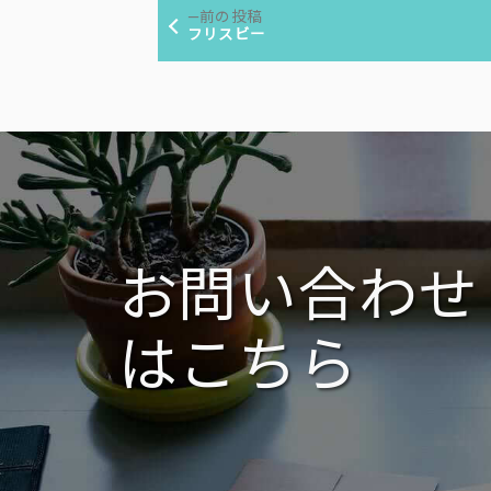
投
リ
前
前の投稿
ー:
稿
の
フリスビー
投
ナ
稿:
ビ
ゲ
ー
シ
ョ
ン
お問い合わせ
はこちら