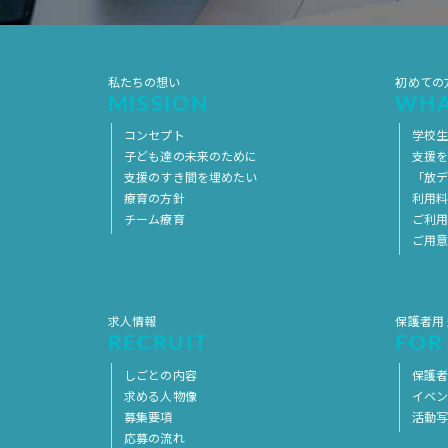
私たちの想い
初めての
MISSION
WHA
コンセプト
学校
子ども達の未来のために
支援
支援のすき間を埋めたい
「放デ
療育の方針
利用
チーム療育
ご利
ご用
求人情報
保護者用
RECRUIT
FOR
しごとの内容
保護者
求める人物像
イベ
募集要項
活動
応募の流れ