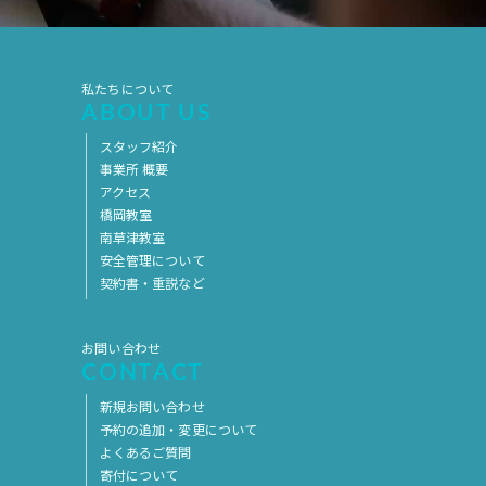
2017年5月
2017年4月
2017年3月
2017年2月
私たちについて
2017年1月
2016年12月
ABOUT US
2016年11月
スタッフ紹介
事業所 概要
アクセス
橋岡教室
南草津教室
安全管理について
契約書・重説など
お問い合わせ
CONTACT
新規お問い合わせ
予約の追加・変更について
よくあるご質問
寄付について