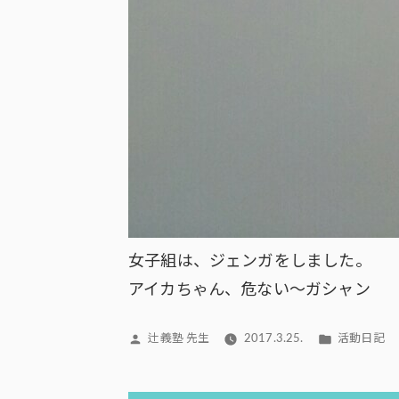
女子組は、ジェンガをしました。
アイカちゃん、危ない～ガシャン
投
カ
辻義塾 先生
2017.3.25.
活動日記
稿
テ
者:
ゴ