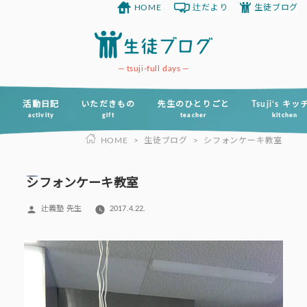
HOME
辻だより
生徒ブログ
コ
ン
テ
ン
tsuji-full days
ツ
へ
活動日記
いただきもの
先生のひとりごと
Tsuji’s キ
activity
gift
teacher
kitchen
ス
HOME
>
生徒ブログ
>
シフォンケーキ教室
キ
ッ
プ
シフォンケーキ教室
投
辻義塾 先生
2017.4.22.
稿
者: