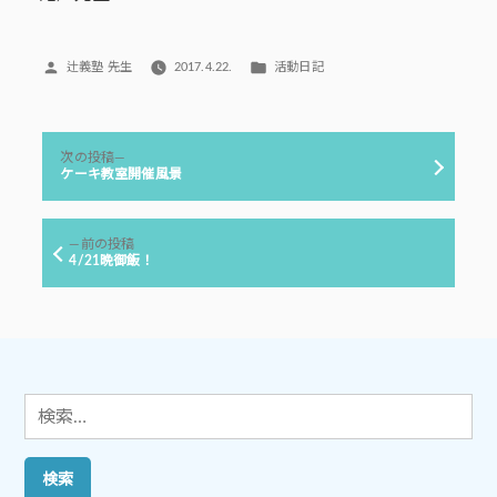
投
カ
辻義塾 先生
2017.4.22.
活動日記
稿
テ
者:
ゴ
リ
投
ー:
次
次の投稿
稿
の
ケーキ教室開催風景
投
ナ
稿:
ビ
前
前の投稿
ゲ
の
4/21晩御飯！
投
ー
稿:
シ
ョ
ン
検
索: