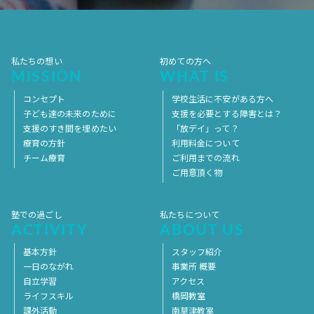
2017年4月
2017年3月
2017年2月
2017年1月
2016年12月
2016年11月
私たちの想い
初めての方へ
MISSION
WHAT IS
コンセプト
学校生活に不安がある方へ
子ども達の未来のために
支援を必要とする障害とは？
支援のすき間を埋めたい
「放デイ」って？
療育の方針
利用料金について
チーム療育
ご利用までの流れ
ご用意頂く物
塾での過ごし
私たちについて
ACTIVITY
ABOUT US
基本方針
スタッフ紹介
一日のながれ
事業所 概要
自立学習
アクセス
ライフスキル
橋岡教室
課外活動
南草津教室