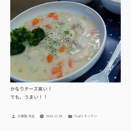
かなりチーズ臭い！
でも、うまい！！
投
カ
辻義塾 先生
2016.11.18.
Tsuji’s キッチン
稿
テ
者:
ゴ