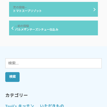
リ
投
ー:
次
次の投稿
稿
の
トマトスープリゾット
投
ナ
稿:
ビ
前
前の投稿
ゲ
の
パルメザンチーズシチュー仕込み
投
ー
稿:
シ
ョ
ン
検
索:
カテゴリー
Tsuji’s キッチン
いただきもの