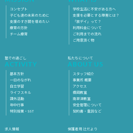
コンセプト
学校生活に不安がある方へ
子ども達の未来のために
支援を必要とする障害とは？
支援のすき間を埋めたい
「放デイ」って？
療育の方針
利用料金について
チーム療育
ご利用までの流れ
ご用意頂く物
塾での過ごし
私たちについて
ACTIVITY
ABOUT US
基本方針
スタッフ紹介
一日のながれ
事業所 概要
自立学習
アクセス
ライフスキル
橋岡教室
課外活動
南草津教室
年中行事
安全管理について
特別授業・SST
契約書・重説など
求人情報
保護者用 辻だより