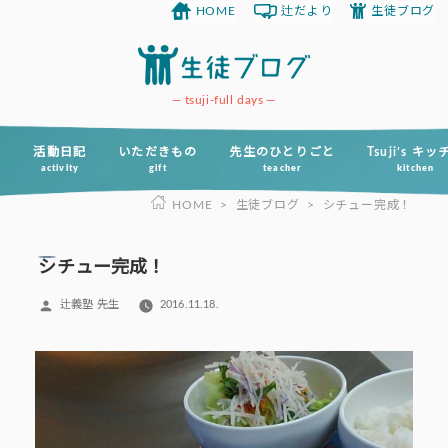
HOME
辻だより
生徒ブログ
コ
ン
テ
ン
tsuji-full days
ツ
へ
活動日記
いただきもの
先生のひとりごと
Tsuji’s キ
activity
gift
teacher
kitchen
ス
HOME
>
生徒ブログ
>
シチュー完成！
キ
ッ
プ
シチュー完成！
投
辻義塾 先生
2016.11.18.
稿
者: