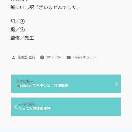
誠に申し訳ございませんでした。
記／⑨
撮／⑨
監修／先生
投
カ
辻義塾 生徒
2019.5.24.
Tsuji’s キッチン
稿
テ
者:
ゴ
リ
投
ー:
次
次の投稿
稿
の
chickenでキチンと！共同調理
投
ナ
稿:
ビ
前
前の投稿
ゲ
の
たっつん特性親子丼
投
ー
稿:
シ
ョ