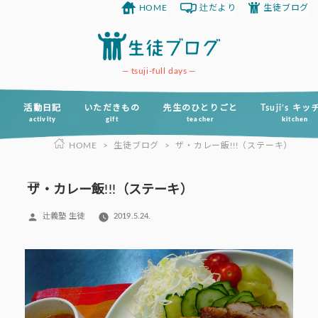
HOME
辻だより
生徒ブログ
コ
ン
テ
ン
tsuji-full days
ツ
へ
活動日記
いただきもの
先生のひとりごと
Tsuji’s キ
activity
gift
teacher
kitchen
ス
HOME
>
生徒ブログ
>
ザ・カレー飯!!!（ステーキ）
キ
ッ
プ
ザ・カレー飯!!!（ステーキ）
投
辻義塾 生徒
2019.5.24.
稿
者: