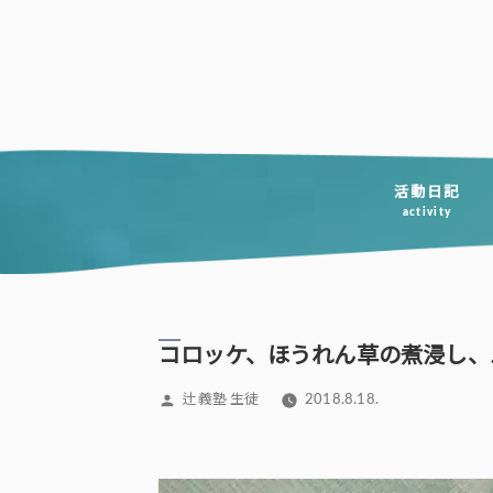
コ
ン
テ
ン
ツ
へ
活動日記
activity
ス
キ
ッ
プ
コロッケ、ほうれん草の煮浸し、
投
辻義塾 生徒
2018.8.18.
稿
者: