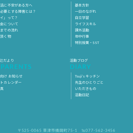
生活に不安がある方へ
基本方針
を必要とする障害とは？
一日のながれ
イ」って？
自立学習
料金について
ライフスキル
用までの流れ
課外活動
意頂く物
年中行事
特別授業・SST
 辻だより
活動ブログ
 PARENTS
DIARY
向け お知らせ
Tsuji’s キッチン
ントカレンダー
先生のひとりごと
写真
いただきもの
活動日記
〒525-0065 草津市橋岡町75-1
℡077-562-3456