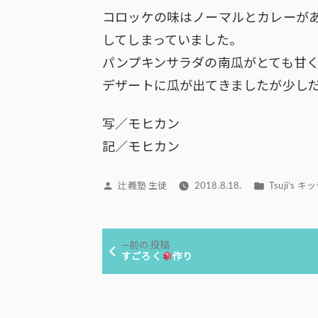
コロッケの味はノーマルとカレーが
してしまっていました。
パンプキンサラダの南瓜がとても甘
デザートに瓜が出てきましたが少し
写／モヒカン
記／モヒカン
投
カ
辻義塾 生徒
2018.8.18.
Tsuji’s 
稿
テ
者:
ゴ
投
リ
前
前の投稿
ー:
稿
の
すごろく
作り
投
ナ
稿:
ビ
ゲ