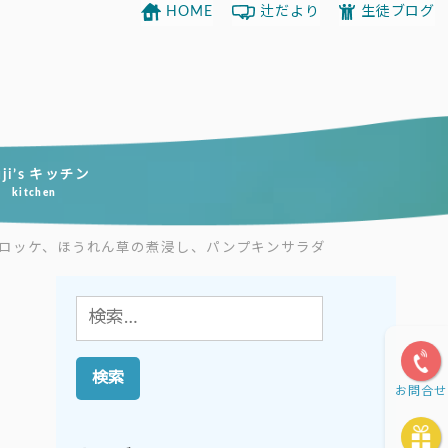
HOME
辻だより
生徒ブログ
uji’s キッチン
kitchen
ロッケ、ほうれん草の煮浸し、パンプキンサラダ
検
索:
お問合せ