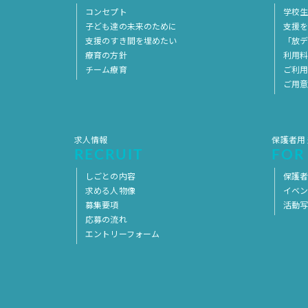
コンセプト
学校
子ども達の未来のために
支援
支援のすき間を埋めたい
「放デ
療育の方針
利用
チーム療育
ご利
ご用
求人情報
保護者用
RECRUIT
FOR
しごとの内容
保護者
求める人物像
イベ
募集要項
活動
応募の流れ
エントリーフォーム