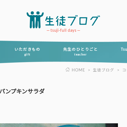
tsuji-full days
いただきもの
先生のひとりごと
Ts
gift
teacher
HOME
>
生徒ブログ
>
コ
パンプキンサラダ