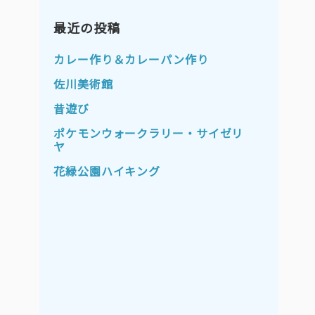
2023年11月
2023年10月
2023年9月
最近の投稿
2023年8月
2023年7月
2023年6月
カレー作り＆カレーパン作り
2023年5月
2023年4月
佐川美術館
2023年3月
2023年2月
昔遊び
2023年1月
2022年12月
ポケモンウォークラリー・サイゼリ
ヤ
2022年11月
2022年10月
花緑公園ハイキング
2022年9月
2022年8月
2022年7月
2022年6月
2022年5月
2022年4月
2022年3月
2022年2月
2022年1月
2021年12月
2021年11月
2021年10月