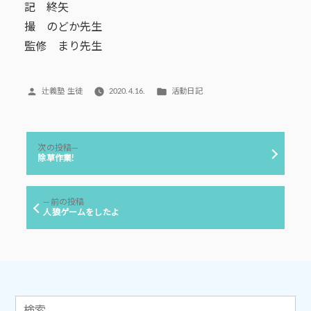
記 終矢
撮 のどか先生
監修 まり先生
投
カ
辻義塾 生徒
2020.4.16.
活動日記
稿
テ
者:
ゴ
リ
投
ー:
次
次の投稿
稿
の
除草作業!
投
ナ
稿:
ビ
前
前の投稿
ゲ
の
人狼ゲームをしたよ
投
ー
稿:
シ
ョ
ン
検