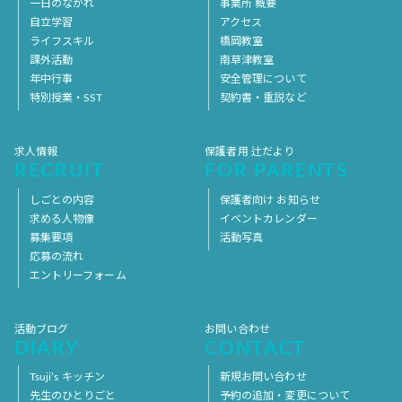
一日のながれ
事業所 概要
自立学習
アクセス
ライフスキル
橋岡教室
課外活動
南草津教室
年中行事
安全管理について
特別授業・SST
契約書・重説など
求人情報
保護者用 辻だより
RECRUIT
FOR PARENTS
しごとの内容
保護者向け お知らせ
求める人物像
イベントカレンダー
募集要項
活動写真
応募の流れ
エントリーフォーム
活動ブログ
お問い合わせ
DIARY
CONTACT
Tsuji’s キッチン
新規お問い合わせ
先生のひとりごと
予約の追加・変更について