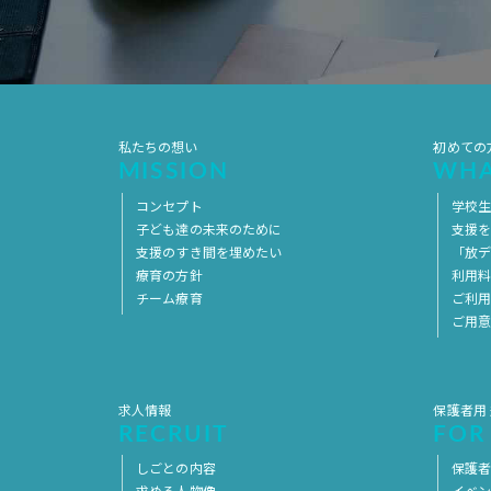
私たちの想い
初めての
MISSION
WHA
コンセプト
学校
子ども達の未来のために
支援
支援のすき間を埋めたい
「放デ
療育の方針
利用
チーム療育
ご利
ご用
求人情報
保護者用
RECRUIT
FOR
しごとの内容
保護者