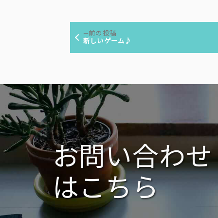
稿
テ
者:
ゴ
投
リ
前
前の投稿
ー:
稿
の
新しいゲーム♪
投
ナ
稿:
ビ
ゲ
ー
シ
ョ
ン
お問い合わせ
はこちら