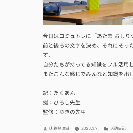
今日はコミュトレに「あたま おしり
前と後ろの文字を決め、それにそっ
す。
自分たちが持ってる知識をフル活用
またこんな感じでみんなと知識を出
記：たくあん
撮：ひろし先生
監修：ゆきの先生
投
カ
辻義塾 生徒
2023.3.9.
活動日記