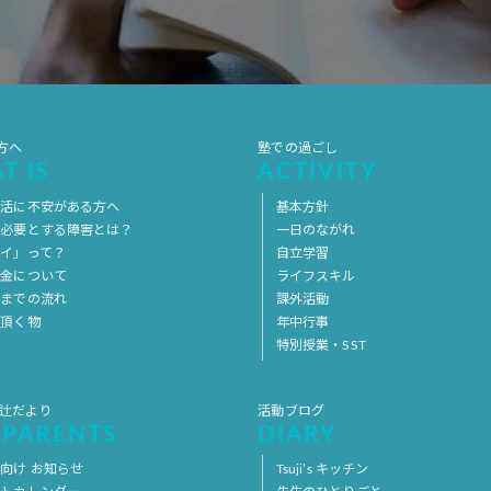
方へ
塾での過ごし
T IS
ACTIVITY
生活に不安がある方へ
基本方針
を必要とする障害とは？
一日のながれ
イ」って？
自立学習
料金について
ライフスキル
用までの流れ
課外活動
意頂く物
年中行事
特別授業・SST
 辻だより
活動ブログ
 PARENTS
DIARY
向け お知らせ
Tsuji’s キッチン