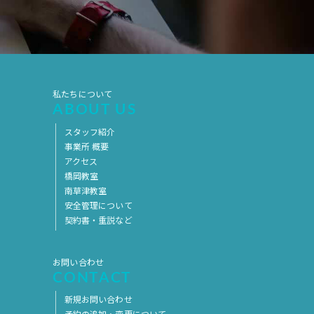
2019年7月
2019年6月
2019年5月
2019年4月
2019年3月
2019年2月
2019年1月
2018年12月
私たちについて
ABOUT US
2018年11月
2018年10月
スタッフ紹介
2018年9月
2018年8月
事業所 概要
2018年7月
2018年6月
アクセス
橋岡教室
2018年5月
2018年4月
南草津教室
安全管理について
2018年3月
2018年2月
契約書・重説など
2018年1月
2017年12月
2017年11月
2017年10月
お問い合わせ
CONTACT
2017年9月
2017年8月
新規お問い合わせ
2017年7月
2017年6月