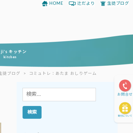
HOME
辻だより
生徒ブログ
uji’s キッチン
kitchen
生徒ブログ
>
コミュトレ：あたま おしりゲーム
検
お問合せ
索:
寄付について