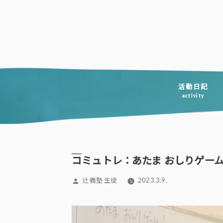
コ
ン
テ
ン
ツ
へ
活動日記
activity
ス
キ
ッ
プ
コミュトレ：あたま おしりゲー
投
辻義塾 生徒
2023.3.9.
稿
者: