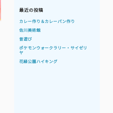
2023年11月
2023年10月
2023年9月
最近の投稿
2023年8月
2023年7月
2023年6月
カレー作り＆カレーパン作り
2023年5月
2023年4月
佐川美術館
2023年3月
2023年2月
昔遊び
2023年1月
2022年12月
ポケモンウォークラリー・サイゼリ
ヤ
2022年11月
2022年10月
花緑公園ハイキング
2022年9月
2022年8月
2022年7月
2022年6月
2022年5月
2022年4月
2022年3月
2022年2月
2022年1月
2021年12月
2021年11月
2021年10月