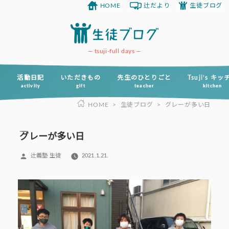
HOME
辻だより
生徒ブログ
コ
ン
テ
ン
tsuji-full days
ツ
へ
活動日記
いただきもの
先生のひとりごと
Tsuji’s キ
activity
gift
teacher
kitchen
ス
HOME
>
生徒ブログ
>
グレーが多い日
キ
ッ
プ
グレーが多い日
投
辻義塾 生徒
2021.1.21.
稿
者: