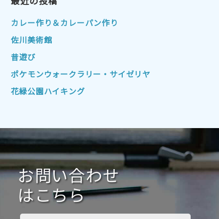
2023年1月
最近の投稿
2022年12月
2022年11月
2022年10月
2022年9月
2022年8月
カレー作り＆カレーパン作り
2022年7月
2022年6月
2022年5月
佐川美術館
2022年4月
2022年3月
2022年2月
昔遊び
2022年1月
2021年12月
2021年11月
ポケモンウォークラリー・サイゼリヤ
2021年10月
2021年9月
2021年8月
花緑公園ハイキング
2021年7月
2021年6月
2021年5月
2021年4月
2021年3月
2021年2月
2021年1月
2020年12月
2020年11月
2020年10月
2020年9月
2020年8月
2020年7月
お問い合わせ
2020年6月
2020年5月
2020年4月
2020年3月
2020年2月
はこちら
2020年1月
2019年12月
2019年11月