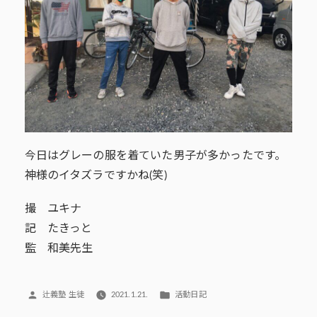
今日はグレーの服を着ていた男子が多かったです。
神様のイタズラですかね(笑)
撮 ユキナ
記 たきっと
監 和美先生
投
カ
辻義塾 生徒
2021.1.21.
活動日記
稿
テ