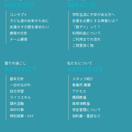
MISSION
WHAT IS
コンセプト
学校生活に不安がある方へ
子ども達の未来のために
支援を必要とする障害とは？
支援のすき間を埋めたい
「放デイ」って？
療育の方針
利用料金について
チーム療育
ご利用までの流れ
ご用意頂く物
塾での過ごし
私たちについて
ACTIVITY
ABOUT US
基本方針
スタッフ紹介
一日のながれ
事業所 概要
自立学習
アクセス
ライフスキル
橋岡教室
課外活動
南草津教室
年中行事
安全管理について
特別授業・SST
契約書・重説など