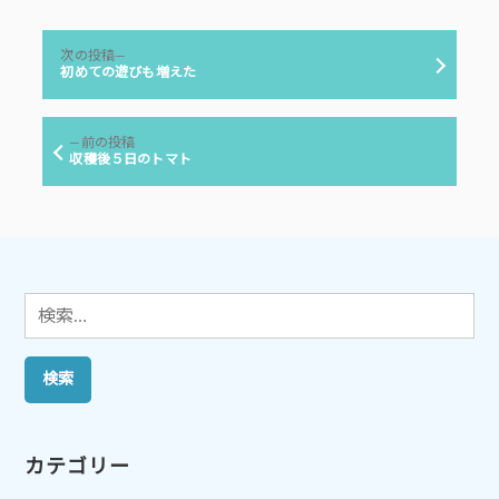
者:
ゴ
リ
投
ー:
次
次の投稿
稿
の
初めての遊びも増えた
投
ナ
稿:
ビ
前
前の投稿
ゲ
の
収穫後５日のトマト
投
ー
稿:
シ
ョ
ン
検
索:
カテゴリー