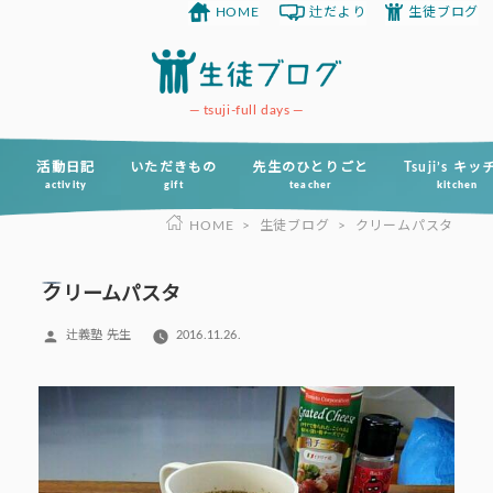
HOME
辻だより
生徒ブログ
コ
ン
テ
ン
tsuji-full days
ツ
へ
活動日記
いただきもの
先生のひとりごと
Tsuji’s キ
activity
gift
teacher
kitchen
ス
HOME
>
生徒ブログ
>
クリームパスタ
キ
ッ
プ
クリームパスタ
投
辻義塾 先生
2016.11.26.
稿
者: