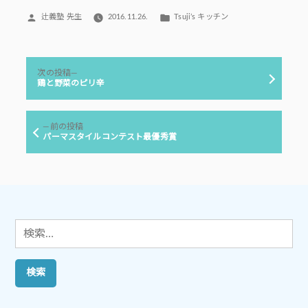
投
カ
辻義塾 先生
2016.11.26.
Tsuji’s キッチン
稿
テ
者:
ゴ
リ
投
ー:
次
次の投稿
稿
の
鶏と野菜のピリ辛
投
ナ
稿:
ビ
前
前の投稿
ゲ
の
パーマスタイルコンテスト最優秀賞
投
ー
稿:
シ
ョ
ン
検
索: