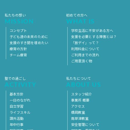
2017年1月
2016年12月
2016年11月
私たちの想い
初めての方へ
MISSION
WHAT IS
コンセプト
学校生活に不安がある方へ
子ども達の未来のために
支援を必要とする障害とは？
支援のすき間を埋めたい
「放デイ」って？
療育の方針
利用料金について
チーム療育
ご利用までの流れ
ご用意頂く物
塾での過ごし
私たちについて
ACTIVITY
ABOUT US
基本方針
スタッフ紹介
一日のながれ
事業所 概要
自立学習
アクセス
ライフスキル
橋岡教室
課外活動
南草津教室
年中行事
安全管理について