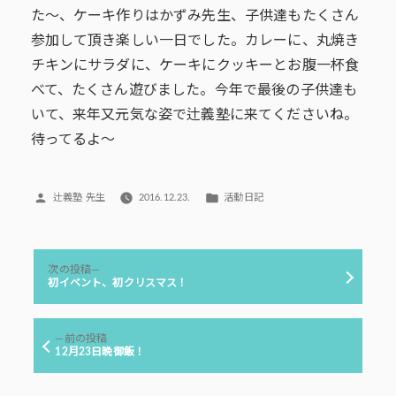
た～、ケーキ作りはかずみ先生、子供達もたくさん
参加して頂き楽しい一日でした。カレーに、丸焼き
チキンにサラダに、ケーキにクッキーとお腹一杯食
べて、たくさん遊びました。今年で最後の子供達も
いて、来年又元気な姿で辻義塾に来てくださいね。
待ってるよ～
投
カ
辻義塾 先生
2016.12.23.
活動日記
稿
テ
者:
ゴ
リ
投
ー:
次
次の投稿
稿
の
初イベント、初クリスマス！
投
ナ
稿:
ビ
前
前の投稿
ゲ
の
12月23日晩御飯！
投
ー
稿:
シ