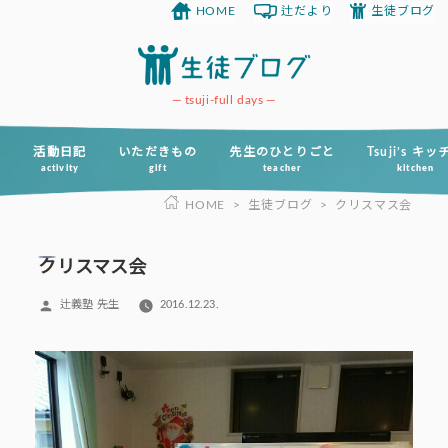
HOME
辻だより
生徒ブログ
コ
ン
テ
ン
tsuji-full days
ツ
へ
活動日記
いただきもの
先生のひとりごと
Tsuji’s キ
activity
gift
teacher
kitchen
ス
HOME
>
生徒ブログ
>
クリスマス会
キ
ッ
プ
クリスマス会
投
辻義塾 先生
2016.12.23.
稿
者: