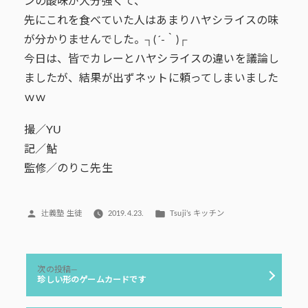
ンの酸味が大分強くて、
先にこれを食べていた人はあまりハヤシライスの味
が分かりませんでした。┐(´-｀)┌
今日は、皆でカレーとハヤシライスの違いを議論し
ましたが、結果が出ずネットに頼ってしまいました
ｗｗ
撮／YU
記／鮎
監修／のりこ先生
投
カ
辻義塾 生徒
2019.4.23.
Tsuji’s キッチン
稿
テ
者:
ゴ
リ
投
ー:
次
次の投稿
稿
の
珍しい形のゲームカードです
投
ナ
稿: