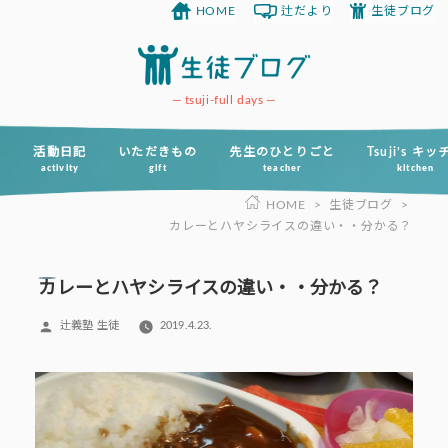
HOME
辻だより
生徒ブログ
コ
ン
テ
ン
tsuji-full days
ツ
へ
活動日記
いただきもの
先生のひとりごと
Tsuji’s キ
activity
gift
teacher
kitchen
ス
HOME
>
生徒ブログ
>
キ
カレーとハヤシライスの違い・・分かる？
ッ
プ
カレーとハヤシライスの違い・・分かる？
投
辻義塾 生徒
2019.4.23.
稿
者: