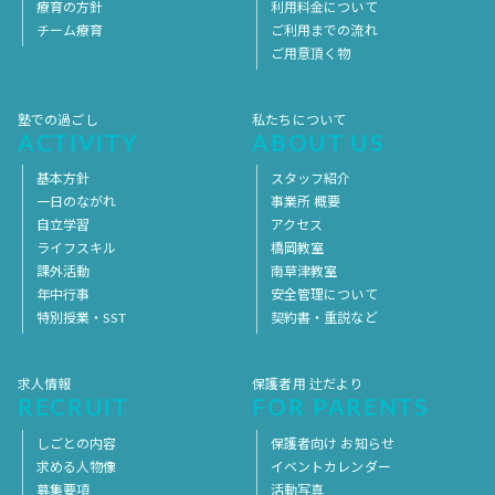
療育の方針
利用料金について
チーム療育
ご利用までの流れ
ご用意頂く物
塾での過ごし
私たちについて
ACTIVITY
ABOUT US
基本方針
スタッフ紹介
一日のながれ
事業所 概要
自立学習
アクセス
ライフスキル
橋岡教室
課外活動
南草津教室
年中行事
安全管理について
特別授業・SST
契約書・重説など
求人情報
保護者用 辻だより
RECRUIT
FOR PARENTS
しごとの内容
保護者向け お知らせ
求める人物像
イベントカレンダー
募集要項
活動写真