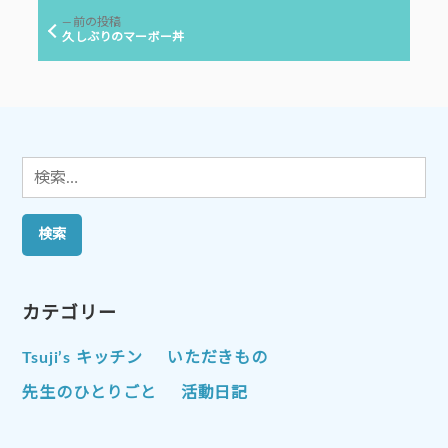
ビ
前
前の投稿
ゲ
の
久しぶりのマーボー丼
投
ー
稿:
シ
ョ
ン
検
索:
カテゴリー
Tsuji’s キッチン
いただきもの
先生のひとりごと
活動日記