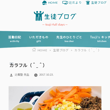
HOME
辻だより
生徒ブログ
コ
ン
テ
ン
tsuji-full days
ツ
へ
活動日記
いただきもの
先生のひとりごと
Tsuji’s キ
activity
gift
teacher
kitchen
ス
HOME
>
生徒ブログ
>
カラフル（＾_＾）
キ
ッ
プ
カラフル（＾_＾）
投
辻義塾 先生
2017.10.23.
稿
者: