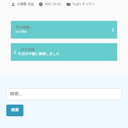
投
カ
辻義塾 先生
2017.10.23.
Tsuji’s キッチン
稿
テ
者:
ゴ
リ
投
ー:
次
次の投稿
稿
の
no title
投
ナ
稿:
ビ
前
前の投稿
ゲ
の
今日の午後に掃除しました
投
ー
稿:
シ
ョ
ン
検
索: