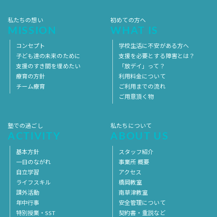
私たちの想い
初めての方へ
MISSION
WHAT IS
コンセプト
学校生活に不安がある方へ
子ども達の未来のために
支援を必要とする障害とは？
支援のすき間を埋めたい
「放デイ」って？
療育の方針
利用料金について
チーム療育
ご利用までの流れ
ご用意頂く物
塾での過ごし
私たちについて
ACTIVITY
ABOUT US
基本方針
スタッフ紹介
一日のながれ
事業所 概要
自立学習
アクセス
ライフスキル
橋岡教室
課外活動
南草津教室
年中行事
安全管理について
特別授業・SST
契約書・重説など