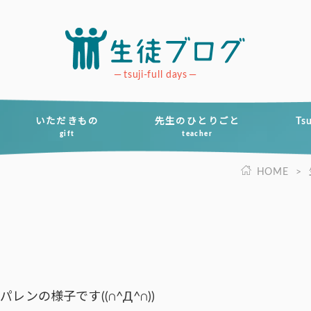
tsuji-full days
いただきもの
先生のひとりごと
Ts
gift
teacher
HOME
>
ー
ンの様子です((∩^Д^∩))