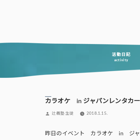
コ
ン
テ
ン
ツ
へ
活動日記
activity
ス
キ
ッ
プ
カラオケ in ジャパンレンタカ
投
辻義塾 生徒
2018.1.15.
稿
者:
昨日のイベント カラオケ in ジャパレ