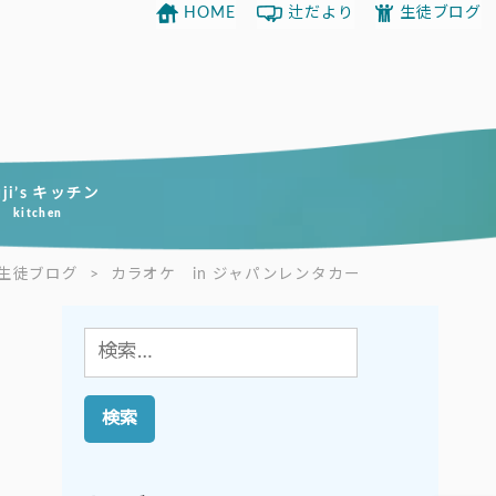
HOME
辻だより
生徒ブログ
uji’s キッチン
kitchen
生徒ブログ
>
カラオケ in ジャパンレンタカー
検
索: