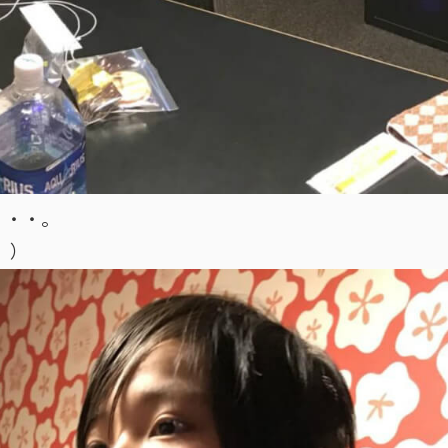
・・・。
 ）