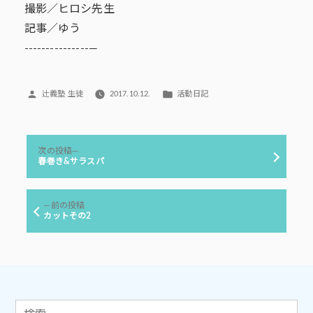
撮影／ヒロシ先生
記事／ゆう
---------------—
投
カ
辻義塾 生徒
2017.10.12.
活動日記
稿
テ
者:
ゴ
リ
投
ー:
次
次の投稿
稿
の
春巻き&サラスパ
投
ナ
稿:
ビ
前
前の投稿
ゲ
の
カットその2
投
ー
稿:
シ
ョ
ン
検