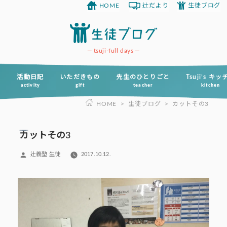
HOME
辻だより
生徒ブログ
コ
ン
テ
ン
tsuji-full days
ツ
へ
活動日記
いただきもの
先生のひとりごと
Tsuji’s キ
activity
gift
teacher
kitchen
ス
HOME
>
生徒ブログ
>
カットその3
キ
ッ
プ
カットその3
投
辻義塾 生徒
2017.10.12.
稿
者: