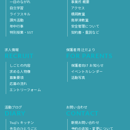
一日のながれ
事業所 概要
自立学習
アクセス
ライフスキル
橋岡教室
課外活動
南草津教室
年中行事
安全管理について
特別授業・SST
契約書・重説など
求人情報
保護者用 辻だより
RECRUIT
FOR PARENTS
しごとの内容
保護者向け お知らせ
求める人物像
イベントカレンダー
募集要項
活動写真
応募の流れ
エントリーフォーム
活動ブログ
お問い合わせ
DIARY
CONTACT
Tsuji’s キッチン
新規お問い合わせ
先生のひとりごと
予約の追加・変更について