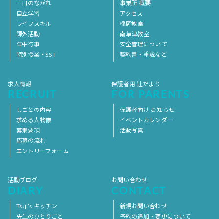
一日のながれ
事業所 概要
自立学習
アクセス
ライフスキル
橋岡教室
課外活動
南草津教室
年中行事
安全管理について
特別授業・SST
契約書・重説など
求人情報
保護者用 辻だより
RECRUIT
FOR PARENTS
しごとの内容
保護者向け お知らせ
求める人物像
イベントカレンダー
募集要項
活動写真
応募の流れ
エントリーフォーム
活動ブログ
お問い合わせ
DIARY
CONTACT
Tsuji’s キッチン
新規お問い合わせ
先生のひとりごと
予約の追加・変更について