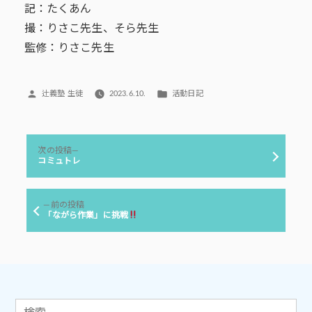
記：たくあん
撮：りさこ先生、そら先生
監修：りさこ先生
投
カ
辻義塾 生徒
2023.6.10.
活動日記
稿
テ
者:
ゴ
リ
投
ー:
次
次の投稿
稿
の
コミュトレ
投
ナ
稿:
ビ
前
前の投稿
ゲ
の
「ながら作業」に挑戦
投
ー
稿:
シ
ョ
ン
検