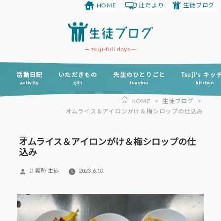
HOME
辻だより
生徒ブログ
コ
ン
テ
ン
tsuji-full days
ツ
へ
活動日記
いただきもの
先生のひとりごと
Tsuji’s キ
activity
gift
teacher
kitchen
ス
HOME
>
生徒ブログ
>
キ
オムライス＆アイロンがけ＆梅シロップの仕込み
ッ
プ
オムライス＆アイロンがけ＆梅シロップの仕
込み
投
辻義塾 生徒
2023.6.10.
稿
者: