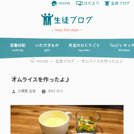
HOME
辻だより
生徒ブログ
コ
ン
テ
ン
tsuji-full days
ツ
へ
活動日記
いただきもの
先生のひとりごと
Tsuji’s キ
activity
gift
teacher
kitchen
ス
HOME
>
生徒ブログ
>
オムライスを作ったよ♪
キ
ッ
プ
オムライスを作ったよ♪
投
辻義塾 生徒
2021.12.2.
稿
者: