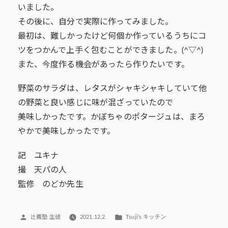
いました。
その後に、自分で実際に作ってみました。
最初は、難しかったけど何個か作っているうちにコ
ツをつかんで上手く包むことができました。(^▽^)
また、今度作る機会があったら作りたいです。
野菜のサラダは、レタスがシャキシャキしていて他
の野菜と良い感じに味が混ざっていたので
美味しかったです。かぼちゃのポタージュは、まろ
やかで美味しかったです。
記 ユキナ
撮 天パの人
監修 のどか先生
投
カ
辻義塾 生徒
2021.12.2.
Tsuji’s キッチン
稿
テ