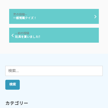
者:
ゴ
リ
投
ー:
次
次の投稿
稿
の
一般常識クイズ！
投
ナ
稿:
ビ
前
前の投稿
ゲ
の
玩具を貰いました!!
投
ー
稿:
シ
ョ
ン
検
索:
カテゴリー