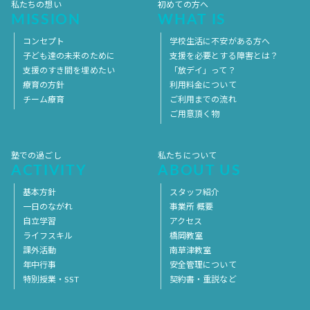
私たちの想い
初めての方へ
MISSION
WHAT IS
コンセプト
学校生活に不安がある方へ
子ども達の未来のために
支援を必要とする障害とは？
支援のすき間を埋めたい
「放デイ」って？
療育の方針
利用料金について
チーム療育
ご利用までの流れ
ご用意頂く物
塾での過ごし
私たちについて
ACTIVITY
ABOUT US
基本方針
スタッフ紹介
一日のながれ
事業所 概要
自立学習
アクセス
ライフスキル
橋岡教室
課外活動
南草津教室
年中行事
安全管理について
特別授業・SST
契約書・重説など