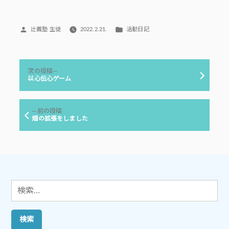
投
カ
辻義塾 生徒
2022.2.21.
活動日記
稿
テ
者:
ゴ
リ
投
ー:
次
次の投稿
稿
の
以心伝心ゲーム
投
ナ
稿:
ビ
前
前の投稿
ゲ
の
畑の拡張をしました
投
ー
稿:
シ
ョ
ン
検
索: