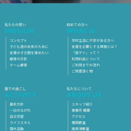
2017年4月
2017年3月
2017年2月
2017年1月
2016年12月
2016年11月
私たちの想い
初めての方へ
MISSION
WHAT IS
コンセプト
学校生活に不安がある方へ
子ども達の未来のために
支援を必要とする障害とは？
支援のすき間を埋めたい
「放デイ」って？
療育の方針
利用料金について
チーム療育
ご利用までの流れ
ご用意頂く物
塾での過ごし
私たちについて
ACTIVITY
ABOUT US
基本方針
スタッフ紹介
一日のながれ
事業所 概要
自立学習
アクセス
ライフスキル
橋岡教室
課外活動
南草津教室