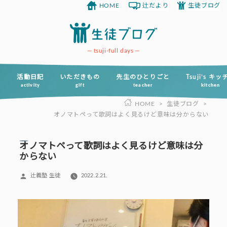
HOME
辻だより
生徒ブログ
コ
ン
テ
ン
tsuji-full days
ツ
へ
活動日記
いただきもの
先生のひとりごと
Tsuji’s キ
activity
gift
teacher
kitchen
ス
HOME
>
生徒ブログ
>
キ
オノマトペって歌詞はよく見るけど意味は分からない
ッ
プ
オノマトペって歌詞はよく見るけど意味は分
からない
投
辻義塾 生徒
2022.2.21.
稿
者: