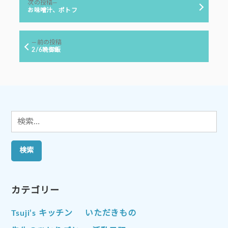
ー:
次
次の投稿
稿
の
お味噌汁、ポトフ
投
ナ
稿:
ビ
前
前の投稿
ゲ
の
2/6晩御飯
投
ー
稿:
シ
ョ
ン
検
索:
カテゴリー
Tsuji’s キッチン
いただきもの