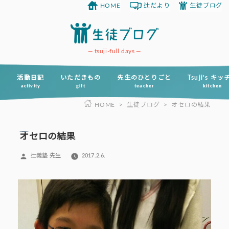
HOME
辻だより
生徒ブログ
コ
ン
テ
ン
tsuji-full days
ツ
へ
活動日記
いただきもの
先生のひとりごと
Tsuji’s キ
activity
gift
teacher
kitchen
ス
HOME
>
生徒ブログ
>
オセロの結果
キ
ッ
プ
オセロの結果
投
辻義塾 先生
2017.2.6.
稿
者: