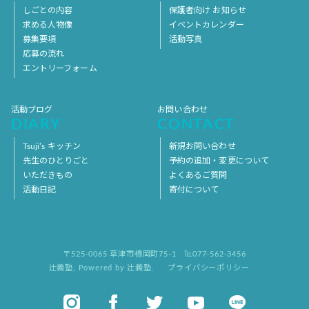
しごとの内容
保護者向け お知らせ
求める人物像
イベントカレンダー
募集要項
活動写真
応募の流れ
エントリーフォーム
活動ブログ
お問い合わせ
DIARY
CONTACT
Tsuji’s キッチン
新規お問い合わせ
先生のひとりごと
予約の追加・変更について
いただきもの
よくあるご質問
活動日記
寄付について
〒525-0065 草津市橋岡町75-1
℡077-562-3456
辻義塾
,
Powered by 辻義塾.
プライバシーポリシー