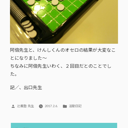
阿倍先生と、けんしくんのオセロの結果が大変なこ
とになりました～
ちなみに阿倍先生いわく、２回目だとのことでし
た。
記／、出口先生
投
カ
辻義塾 先生
2017.2.6.
活動日記
稿
テ
者:
ゴ
リ
投