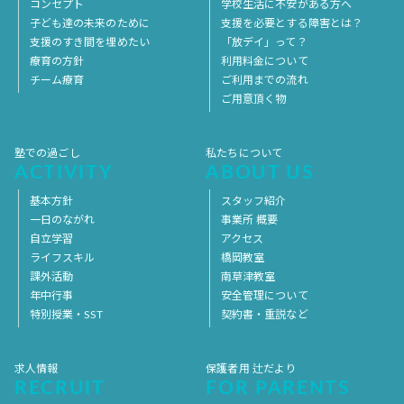
コンセプト
学校生活に不安がある方へ
子ども達の未来のために
支援を必要とする障害とは？
支援のすき間を埋めたい
「放デイ」って？
療育の方針
利用料金について
チーム療育
ご利用までの流れ
ご用意頂く物
塾での過ごし
私たちについて
ACTIVITY
ABOUT US
基本方針
スタッフ紹介
一日のながれ
事業所 概要
自立学習
アクセス
ライフスキル
橋岡教室
課外活動
南草津教室
年中行事
安全管理について
特別授業・SST
契約書・重説など
求人情報
保護者用 辻だより
RECRUIT
FOR PARENTS