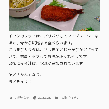
イワシのフライは、パリパリしていてジューシーな
ほか、骨から尻尾まで食べられます。
さつま芋サラダは、さつま芋とじゃが芋が混ざって
いて、増量アップしてお腹がふくれそうです。
最後にみそ汁は、水菜が追加されています。
記／『かん』なり。
撮／きゅうじ
投
カ
辻義塾 生徒
2018.3.23.
Tsuji’s キッチン
稿
テ
者:
ゴ