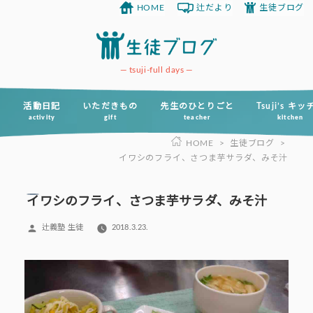
HOME
辻だより
生徒ブログ
コ
ン
テ
ン
tsuji-full days
ツ
へ
活動日記
いただきもの
先生のひとりごと
Tsuji’s キ
activity
gift
teacher
kitchen
ス
HOME
>
生徒ブログ
>
キ
イワシのフライ、さつま芋サラダ、みそ汁
ッ
プ
イワシのフライ、さつま芋サラダ、みそ汁
投
辻義塾 生徒
2018.3.23.
稿
者: