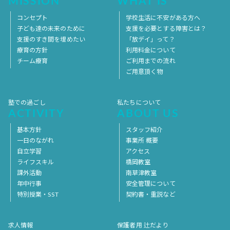
MISSION
WHAT IS
コンセプト
学校生活に不安がある方へ
子ども達の未来のために
支援を必要とする障害とは？
支援のすき間を埋めたい
「放デイ」って？
療育の方針
利用料金について
チーム療育
ご利用までの流れ
ご用意頂く物
塾での過ごし
私たちについて
ACTIVITY
ABOUT US
基本方針
スタッフ紹介
一日のながれ
事業所 概要
自立学習
アクセス
ライフスキル
橋岡教室
課外活動
南草津教室
年中行事
安全管理について
特別授業・SST
契約書・重説など
求人情報
保護者用 辻だより