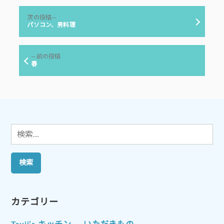
リ
投
ー:
次
次の投稿
稿
の
パソコン、男料理
投
ナ
稿:
ビ
前
前の投稿
ゲ
の
春
投
ー
稿:
シ
ョ
ン
検
索:
カテゴリー